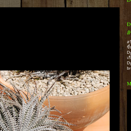
D
ส
สว
ขึ
Dy
เก
Dy
b
M