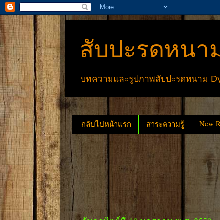
สับปะรดหนาม
บทความและรูปภาพสับปะรดหนาม Dyck
New Re
กลับไปหน้าแรก
สาระความรู้