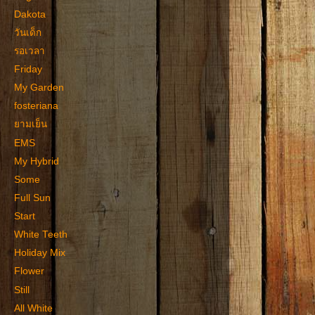
Dakota
วันเด็ก
รอเวลา
Friday
My Garden
fosteriana
ยามเย็น
EMS
My Hybrid
Some
Full Sun
Start
White Teeth
Holiday Mix
Flower
Still
All White