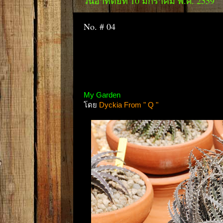
วันอาทิตย์ที่ 10 มกราคม พ.ศ. 2559
No. # 04
My Garden
โดย
Dyckia From " Q "