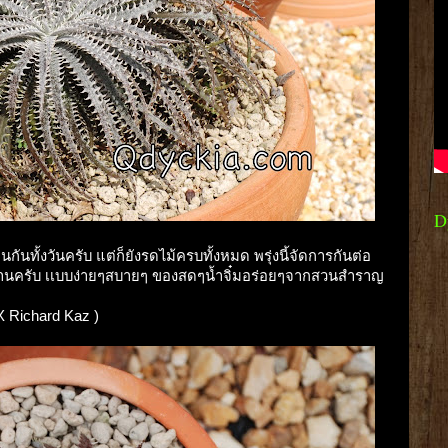
D
นกันทั้งวันครับ แต่ก็ยังรดไม้ครบทั้งหมด พรุ่งนี้จัดการกันต่อ
ี่ร้านครับ เเบบง่ายๆสบายๆ ของสดๆน้ำจิ๋มอร่อยๆจากสวนสำราญ
 X Richard Kaz )