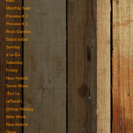
Rain
Monthly Sale
Preview # 2
Preview # 1
Rock Garden
Sabai sabai
Sunday
ยามเย็น
Saturday
Friday
New Hybrid
Some More
เริ่มงาน
เตรียมตัว
Qshop Holiday
After Work
New Hybrid
Done