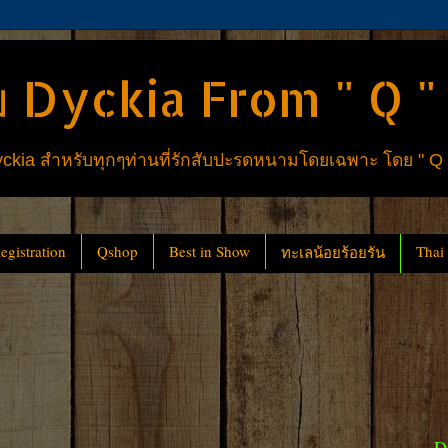
 Dyckia From " Q "
ia สำหรับทุกๆท่านที่รักสับปะรดหนามโดยเฉพาะ โดย " Q
gistration
Qshop
Best in Show
Thai
ทะเลน้อยร้อยรัน
D