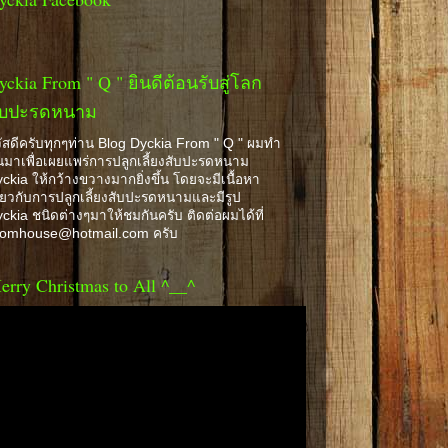
yckia From " Q " ยินดีต้อนรับสู่โลก
ับปะรดหนาม
ัสดีครับทุกๆท่าน Blog Dyckia From " Q " ผมทำ
้นมาเพื่อเผยแพร่การปลูกเลี้ยงสับปะรดหนาม
ckia ให้กว้างขวางมากยิ่งขึ้น โดยจะมีเนื้อหา
ี่ยวกับการปลูกเลี้ยงสับปะรดหนามและมีรูป
ckia ชนิดต่างๆมาให้ชมกันครับ ติดต่อผมได้ที่
romhouse@hotmail.com ครับ
erry Christmas to All ^__^