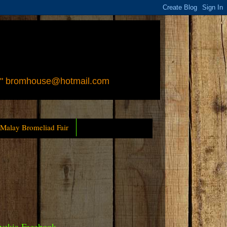
 " bromhouse@hotmail.com
 Malay Bromeliad Fair
yckia Facebook