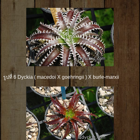
รูปที่ 6 Dyckia ( macedoi X goehringii ) X burle-marxii