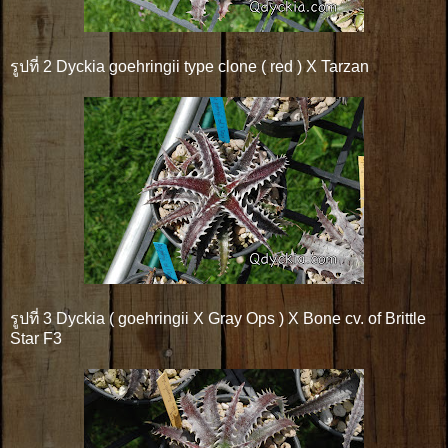
รูปที่ 2 Dyckia goehringii type clone ( red ) X Tarzan
รูปที่ 3 Dyckia ( goehringii X Gray Ops ) X Bone cv. of Brittle
Star F3