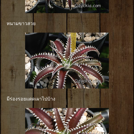
หนามขาวสวย
มีร่องรอยแดดเผาไปบ้าง