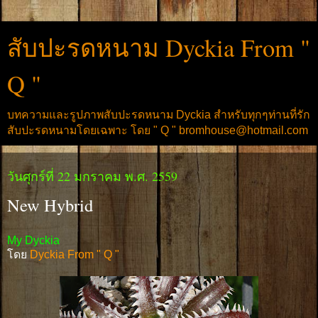
สับปะรดหนาม Dyckia From "
Q "
บทความและรูปภาพสับปะรดหนาม Dyckia สำหรับทุกๆท่านที่รัก
สับปะรดหนามโดยเฉพาะ โดย " Q " bromhouse@hotmail.com
วันศุกร์ที่ 22 มกราคม พ.ศ. 2559
New Hybrid
My Dyckia
โดย
Dyckia From " Q "