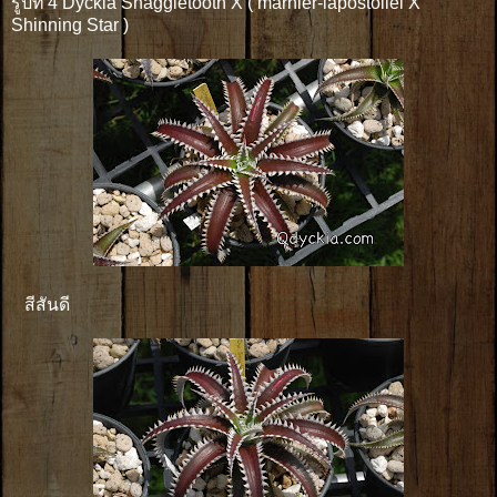
รูปที่ 4 Dyckia Snaggletooth X ( marnier-lapostollei X
Shinning Star )
สีสันดี