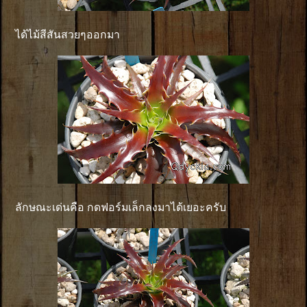
ได้ไม้สีสันสวยๆออกมา
ลักษณะเด่นคือ กดฟอร์มเล็กลงมาได้เยอะครับ