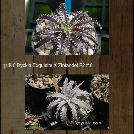
รูปที่ 8 Dyckia Exquisite X Zinfandel F2 # 8