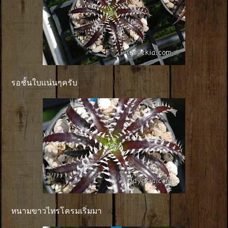
รอชั้นใบเเน่นๆครับ
หนามขาวไทรโครมเริ่มมา