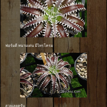
ฟอร์มดี หนามเด่น มีไทรโครม
สวยเลยครับ