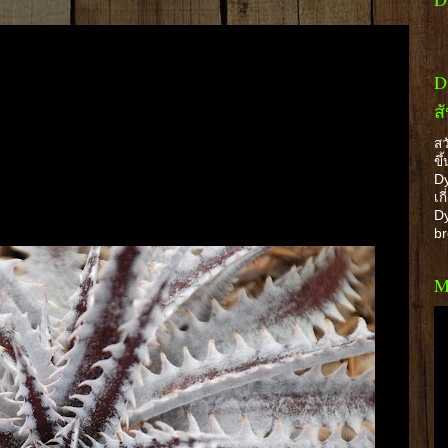
D
ส
สว
ขึ
Dy
เก
Dy
b
M