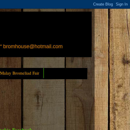
 " bromhouse@hotmail.com
 Malay Bromeliad Fair
yckia Facebook