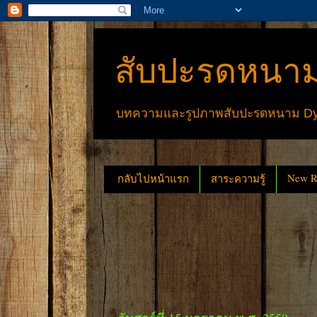
สับปะรดหนาม
บทความและรูปภาพสับปะรดหนาม Dyck
New Re
กลับไปหน้าแรก
สาระความรู้