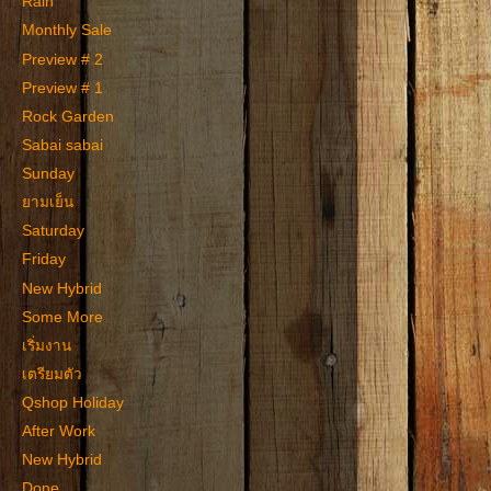
Rain
Monthly Sale
Preview # 2
Preview # 1
Rock Garden
Sabai sabai
Sunday
ยามเย็น
Saturday
Friday
New Hybrid
Some More
เริ่มงาน
เตรียมตัว
Qshop Holiday
After Work
New Hybrid
Done