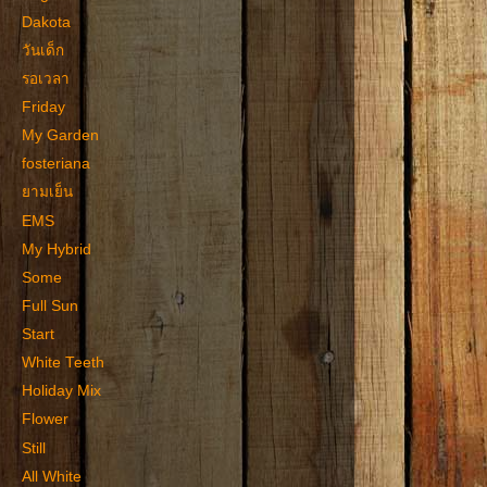
Dakota
วันเด็ก
รอเวลา
Friday
My Garden
fosteriana
ยามเย็น
EMS
My Hybrid
Some
Full Sun
Start
White Teeth
Holiday Mix
Flower
Still
All White