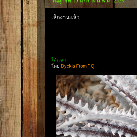
วันศุกร์ที่ 15 มกราคม พ.ศ. 2559
เลิกงานแล้ว
ได้เวลา
โดย
Dyckia From " Q "