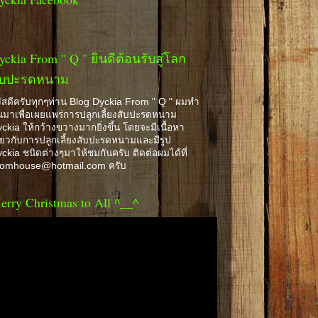
yckia From " Q " ยินดีต้อนรับสู่โลก
ับปะรดหนาม
ัสดีครับทุกๆท่าน Blog Dyckia From " Q " ผมทำ
้นมาเพื่อเผยแพร่การปลูกเลี้ยงสับปะรดหนาม
ckia ให้กว้างขวางมากยิ่งขึ้น โดยจะมีเนื้อหา
ี่ยวกับการปลูกเลี้ยงสับปะรดหนามและมีรูป
ckia ชนิดต่างๆมาให้ชมกันครับ ติดต่อผมได้ที่
romhouse@hotmail.com ครับ
erry Christmas to All ^__^