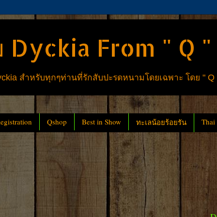
 Dyckia From " Q "
ia สำหรับทุกๆท่านที่รักสับปะรดหนามโดยเฉพาะ โดย " Q
gistration
Qshop
Best in Show
Thai
ทะเลน้อยร้อยรัน
D