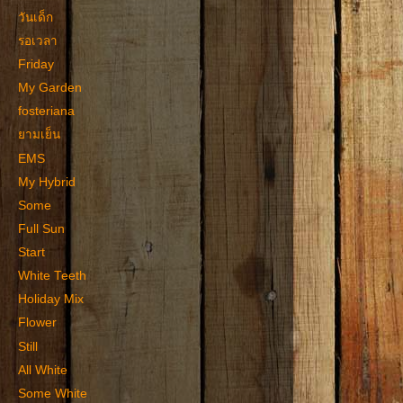
วันเด็ก
รอเวลา
Friday
My Garden
fosteriana
ยามเย็น
EMS
My Hybrid
Some
Full Sun
Start
White Teeth
Holiday Mix
Flower
Still
All White
Some White