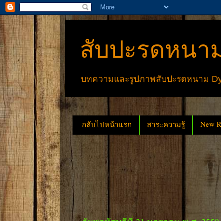
สับปะรดหนาม
บทความและรูปภาพสับปะรดหนาม Dyck
New Re
กลับไปหน้าแรก
สาระความรู้