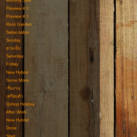
Monthly Sale
Preview # 2
Preview # 1
Rock Garden
Sabai sabai
Sunday
ยามเย็น
Saturday
Friday
New Hybrid
Some More
เริ่มงาน
เตรียมตัว
Qshop Holiday
After Work
New Hybrid
Done
Start