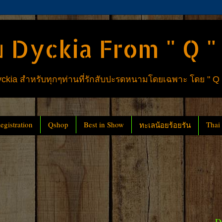
 Dyckia From " Q "
ia สำหรับทุกๆท่านที่รักสับปะรดหนามโดยเฉพาะ โดย " Q
gistration
Qshop
Best in Show
Thai
ทะเลน้อยร้อยรัน
D