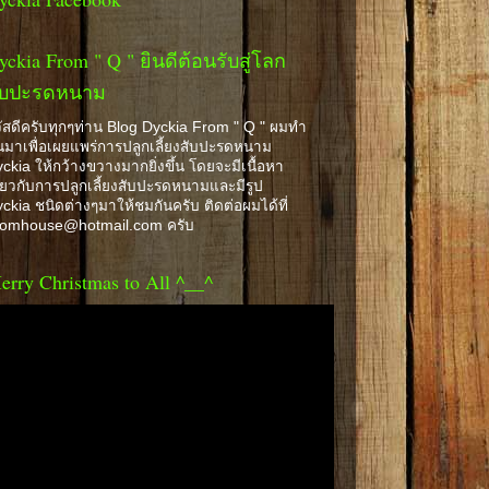
yckia From " Q " ยินดีต้อนรับสู่โลก
ับปะรดหนาม
ัสดีครับทุกๆท่าน Blog Dyckia From " Q " ผมทำ
้นมาเพื่อเผยแพร่การปลูกเลี้ยงสับปะรดหนาม
ckia ให้กว้างขวางมากยิ่งขึ้น โดยจะมีเนื้อหา
ี่ยวกับการปลูกเลี้ยงสับปะรดหนามและมีรูป
ckia ชนิดต่างๆมาให้ชมกันครับ ติดต่อผมได้ที่
romhouse@hotmail.com ครับ
erry Christmas to All ^__^