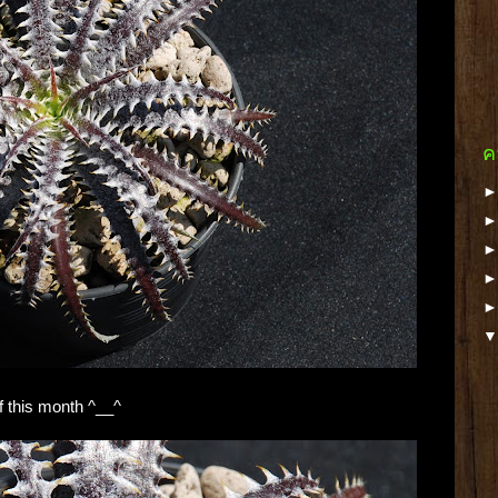
ค
 this month ^__^