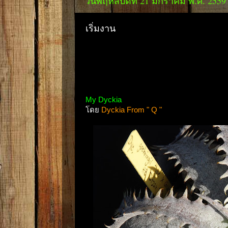
วันพฤหัสบดีที่ 21 มกราคม พ.ศ. 2559
เริ่มงาน
My Dyckia
โดย
Dyckia From " Q "