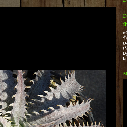
D
ส
สว
ขึ
Dy
เก
Dy
b
M