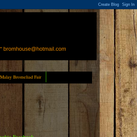
 " bromhouse@hotmail.com
 Malay Bromeliad Fair
yckia Facebook