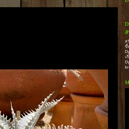
D
ส
สว
ขึ
Dy
เก
Dy
b
M