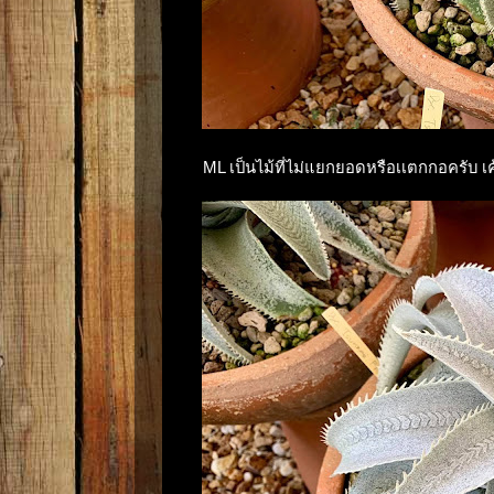
ML เป็นไม้ที่ไม่แยกยอดหรือเเตกกอครับ เค