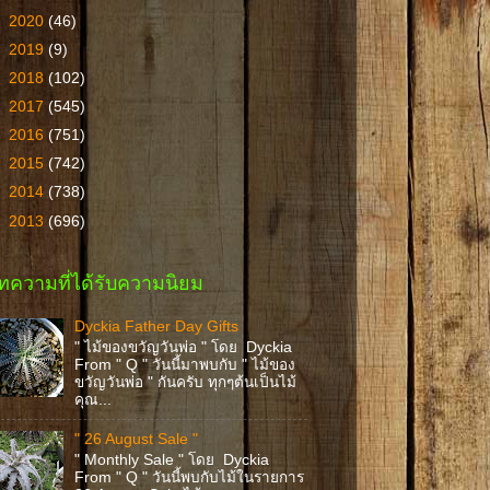
►
2020
(46)
►
2019
(9)
►
2018
(102)
►
2017
(545)
►
2016
(751)
►
2015
(742)
►
2014
(738)
►
2013
(696)
ทความที่ได้รับความนิยม
Dyckia Father Day Gifts
" ไม้ของขวัญวันพ่อ " โดย Dyckia
From " Q " วันนี้มาพบกับ " ไม้ของ
ขวัญวันพ่อ " กันครับ ทุกๆต้นเป็นไม้
คุณ...
" 26 August Sale "
" Monthly Sale " โดย Dyckia
From " Q " วันนี้พบกับไม้ในรายการ