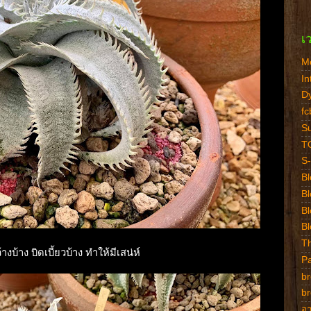
เ
M
In
Dy
f
Su
T
S-
Bl
B
Bl
Bl
Th
้าง บิดเบี้ยวบ้าง ทำให้มีเสน่ห์
P
br
br
อา