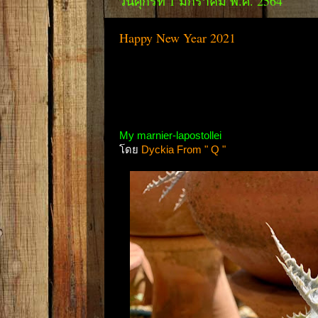
วันศุกร์ที่ 1 มกราคม พ.ศ. 2564
Happy New Year 2021
My marnier-lapostollei
โดย
Dyckia From " Q "