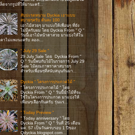
ล็ดจากรูปที่ให้มานะครั...
สับปะรดหนาม Dyckia เอาแบบ
สบายๆครับ ต้นละ 100
เอาไม้สวยๆ มาแบ่งให้เพื่อนๆ ที่ยัง
ไม่มีครับผม โดย Dyckia From " Q "
วันนี้เอาไม้หน้าตาสวย มาแบ่งให้ใน
คาไม่แพงนะครับ ลองเ...
" July 29 Sale "
29 July Sale โดย Dyckia From "
Q " วันนี้พบกับไม้ในรายการ July 29
Sale ไม้คุณภาพราคาสบายๆ
สำหรับเพื่อนๆที่สนับสนุนกันมา...
Dyckia " โครงการประกวดไม้ "
" โครงการประกวดไม้ " โดย
Dyckia From " Q " วันนี้นำไม้ที่จะ
ใช้ในโครงการประกวด มาแบ่งให้
เพื่อนๆเลือกกันครับ รุ่นแร...
" Today Preview "
" Today anniversary " โดย
Dyckia From " Q " วันที่ 25 เดือน
มค. 57 เป็นวันครบรอบ 1 ปีของ
Qdyckia.blogspot.com...