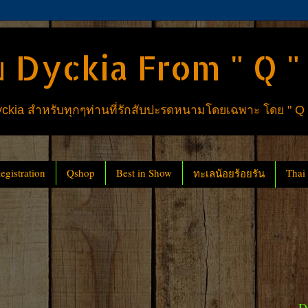
 Dyckia From " Q "
ia สำหรับทุกๆท่านที่รักสับปะรดหนามโดยเฉพาะ โดย " Q
gistration
Qshop
Best in Show
Thai
ทะเลน้อยร้อยรัน
D