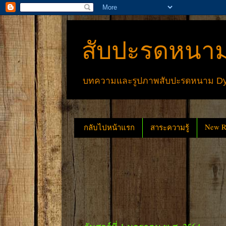
สับปะรดหนาม
บทความและรูปภาพสับปะรดหนาม Dyck
New Re
กลับไปหน้าแรก
สาระความรู้