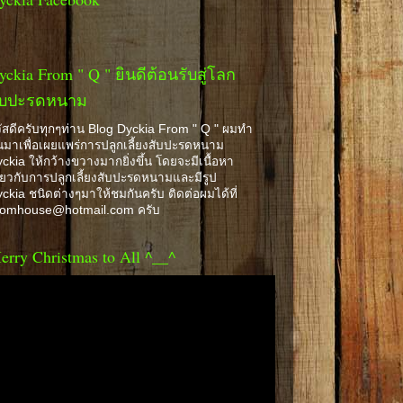
yckia From " Q " ยินดีต้อนรับสู่โลก
ับปะรดหนาม
ัสดีครับทุกๆท่าน Blog Dyckia From " Q " ผมทำ
้นมาเพื่อเผยแพร่การปลูกเลี้ยงสับปะรดหนาม
ckia ให้กว้างขวางมากยิ่งขึ้น โดยจะมีเนื้อหา
ี่ยวกับการปลูกเลี้ยงสับปะรดหนามและมีรูป
ckia ชนิดต่างๆมาให้ชมกันครับ ติดต่อผมได้ที่
romhouse@hotmail.com ครับ
erry Christmas to All ^__^