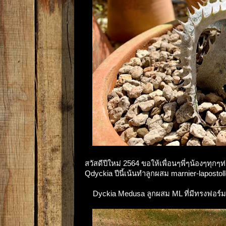
สวัสดีปีใหม่ 2564 ขอให้เพื่อนๆพี่ๆน้องๆทุ
Qdyckia ปีนี้เน้นทำลูกผสม marnier-laposto
Dyckia Medusa ลูกผสม ML ที่มีทรงฟอร์ม