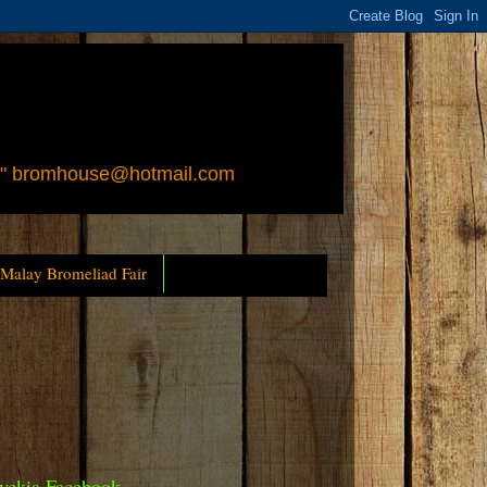
 " bromhouse@hotmail.com
 Malay Bromeliad Fair
yckia Facebook