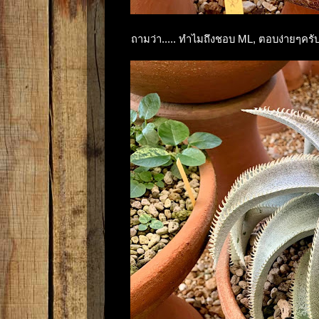
ถามว่า..... ทำไมถึงชอบ ML, ตอบง่ายๆครับ.