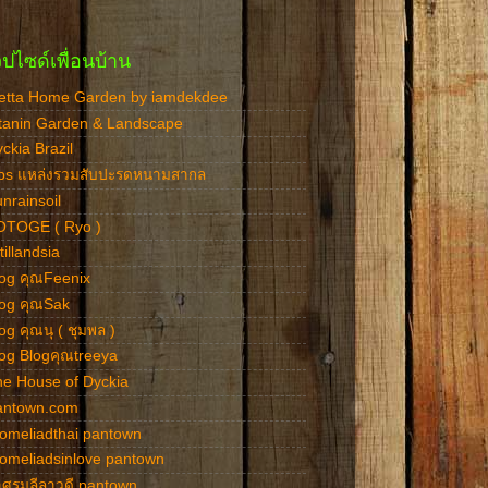
วปไซด์เพื่อนบ้าน
etta Home Garden by iamdekdee
tanin Garden & Landscape
ckia Brazil
cbs แหล่งรวมสับปะรดหนามสากล
nrainsoil
OTOGE ( Ryo )
tillandsia
og คุณFeenix
log คุณSak
og คุณนุ ( ชุมพล )
og Blogคุณtreeya
e House of Dyckia
antown.com
omeliadthai pantown
omeliadsinlove pantown
ศรมลีลาวดี pantown