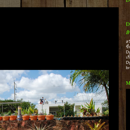
D
ส
สว
ขึ
Dy
เก
Dy
b
M