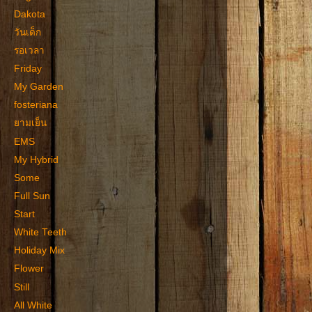
Dakota
วันเด็ก
รอเวลา
Friday
My Garden
fosteriana
ยามเย็น
EMS
My Hybrid
Some
Full Sun
Start
White Teeth
Holiday Mix
Flower
Still
All White