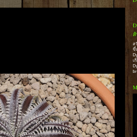
D
ส
สว
ขึ
Dy
เก
Dy
b
M