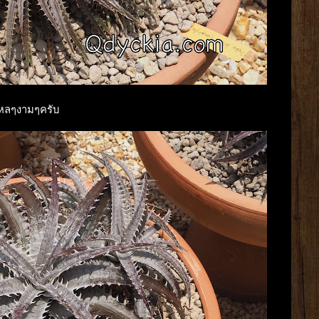
อไหลๆงามๆครับ