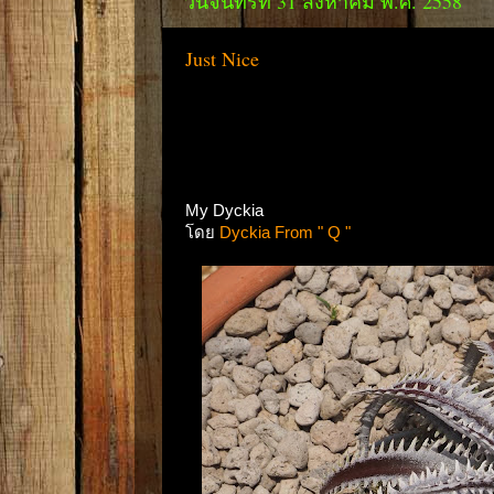
วันจันทร์ที่ 31 สิงหาคม พ.ศ. 2558
Just Nice
My Dyckia
โดย
Dyckia From " Q "