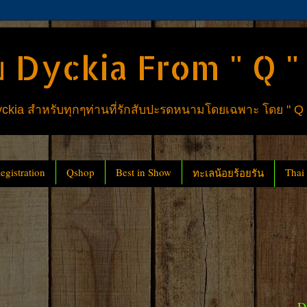
 Dyckia From " Q "
ia สำหรับทุกๆท่านที่รักสับปะรดหนามโดยเฉพาะ โดย " Q
gistration
Qshop
Best in Show
Thai
ทะเลน้อยร้อยรัน
D