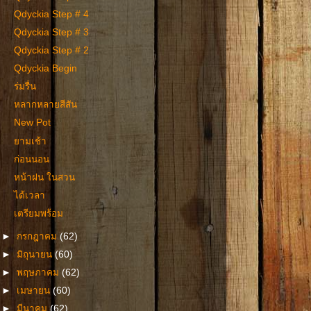
Qdyckia Step # 4
Qdyckia Step # 3
Qdyckia Step # 2
Qdyckia Begin
ร่มรื่น
หลากหลายสีสัน
New Pot
ยามเช้า
ก่อนนอน
หน้าฝน ในสวน
ได้เวลา
เตรียมพร้อม
►
กรกฎาคม
(62)
►
มิถุนายน
(60)
►
พฤษภาคม
(62)
►
เมษายน
(60)
►
มีนาคม
(62)