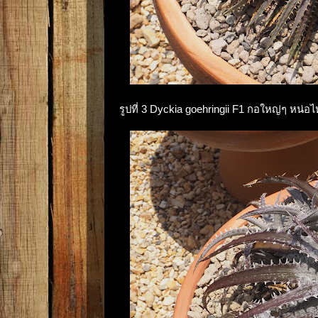
รูปที่ 3 Dyckia goehringii F1 กอใหญ่ๆ หน่