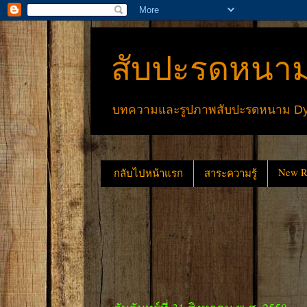
สับปะรดหนาม
บทความและรูปภาพสับปะรดหนาม Dyck
New Re
กลับไปหน้าแรก
สาระความรู้