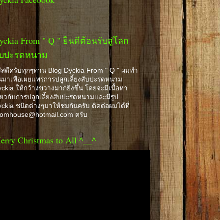
yckia From " Q " ยินดีต้อนรับสู่โลก
ับปะรดหนาม
ัสดีครับทุกๆท่าน Blog Dyckia From " Q " ผมทำ
้นมาเพื่อเผยแพร่การปลูกเลี้ยงสับปะรดหนาม
ckia ให้กว้างขวางมากยิ่งขึ้น โดยจะมีเนื้อหา
ี่ยวกับการปลูกเลี้ยงสับปะรดหนามและมีรูป
ckia ชนิดต่างๆมาให้ชมกันครับ ติดต่อผมได้ที่
romhouse@hotmail.com ครับ
erry Christmas to All ^__^