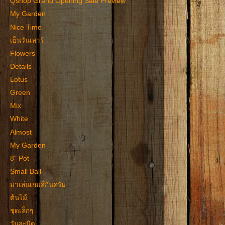
Qshop Grand Opening Sale Preview
My Garden
Nice Time
เย็นวันเสาร์
Flowers
Details
Lotus
Green
Mix
White
Almost
My Garden
8" Pot
Small Ball
มาเล่นเกมส์กันครับ
ต้นไม้
ชุดเล็กๆ
วันละนิด