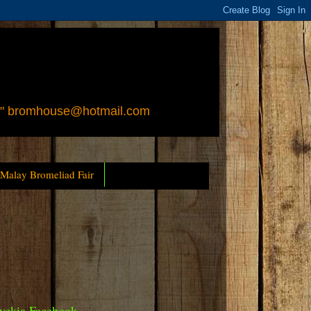
 " bromhouse@hotmail.com
 Malay Bromeliad Fair
yckia Facebook