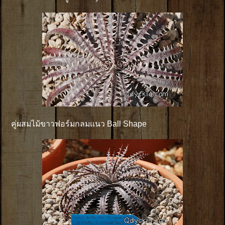
คู่ผสมไม้ขาวฟอร์มกลมแนว Ball Shape