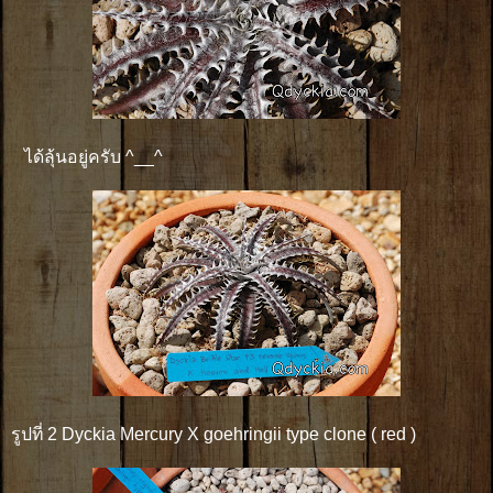
ได้ลุ้นอยู่ครับ ^__^
รูปที่ 2 Dyckia Mercury X goehringii type clone ( red )