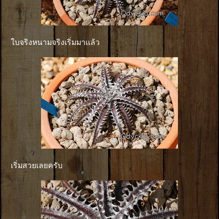
ใบจริงหนามจริงเริ่มมาเเล้ว
เริ่มสวยเลยครับ