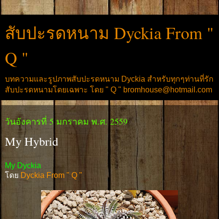
สับปะรดหนาม Dyckia From "
Q "
บทความและรูปภาพสับปะรดหนาม Dyckia สำหรับทุกๆท่านที่รัก
สับปะรดหนามโดยเฉพาะ โดย " Q " bromhouse@hotmail.com
วันอังคารที่ 5 มกราคม พ.ศ. 2559
My Hybrid
My Dyckia
โดย
Dyckia From " Q "