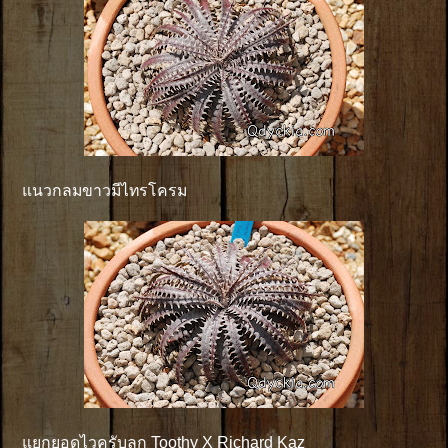
แนวกลมขาวมีไทรโครม
แยกยอดไวครับลูก Toothy X Richard Kaz