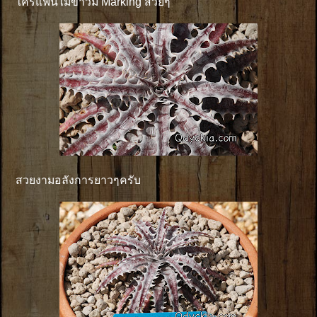
ใครแฟนไม้ขาวมี Marking สวยๆ
สวยงามอลังการยาวๆครับ