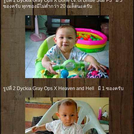
รูปที่ 1 Dyckia Gray Ops X Bone cv. of Brittle Star F3 มี 5
ซองครับ ทุกซองมีไม่ต่ำกว่า 20 เมล็ดนะครับ
รูปที่ 2 Dyckia Gray Ops X Heaven and Hell มี 1 ซองครับ