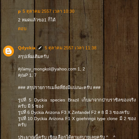
p
5 ตุลาคม 2557 เวลา 10:30
2 หมดแล้วขอ1 ก็ได้
ตอบ
Qdyckia
5 ตุลาคม 2557 เวลา 11:38
สรุปเพิ่มเติมครับ
คุณmy_mongkol@yahoo.com 1, 2
คุณP 1, 7
### สรุปรายการเมล็ดที่ยังมีแบ่งนะครับ ###
รูปที่ 5 Dyckia species Brazil เก็บมาจากป่าบราซิลของจริง
ครับ มี 5 ซอง
รูปที่ 6 Dyckia Arizona F3 X Zinfandel F2 # 8 มี 3 ซองครับ
รูปที่ 10 Dyckia Arizona F1 X goehringii type clone มี 2 ซอง
ครับ
ประมาณนี้ครับ เชิญเลือกได้ตามสบายเลยครับ ^__^