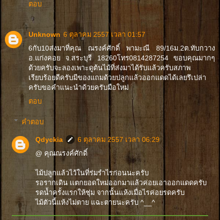
ตอบ
Unknown
6 ตุลาคม 2557 เวลา 01:57
6กับ10ส่งมาที่คุณ ณรงค์ศักดิ์ พามะณี 89/16ม.2ต.ทับกวาง
อ.แก่งคอย จ.สระบุรี 18260โทร0814287254 ขอบคุณมากๆ
ด้วยครับจะลองเพาะดูต้นไม้ที่ส่งมาได้รับแล้วครับสภาพ
เรียบร้อยดีครับมีของแถมด้วยปลูกแล้วออกแดดได้เลยรึเปล่า
ครับขอคำแนะนำด้วยครับมือใหม่
ตอบ
คำตอบ
Qdyckia
6 ตุลาคม 2557 เวลา 06:29
@ คุณณรงค์ศักดิ์
ไม้ปลูกแล้วไว้ในที่ร่มรำไรก่อนนะครับ
รอรากเดิน เเตกยอดใหม่ออกมาแล้วค่อยเอาออกแดดครับ
รดน้ำครั้งแรกให้ชุ่ม จากนั้นแห้งเมื่อไรค่อยรดครับ
ไม้ตัวนี้แห้งไม่ตาย แฉะตายนะครับ ^__^