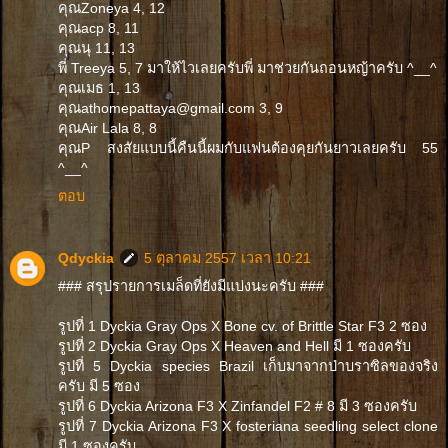
คุณZoneya 4, 12
คุณacp 8, 11
คุณนุ 11, 13
พี่ Treeya 5, 7 มาให้ไวเลยครับพี่ มาช่วยกันถอนหญ้าครับ ^__^
คุณเมธ 1, 13
คุณathomepattaya@gmail.com 3, 9
คุณAir Lala 8, 8
คุณP สงสัยแบบนี้คืนนี้ผมกับแฟนต้องคุยกันยาวเลยครับ 55
^__^
ตอบ
Qdyckia
5 ตุลาคม 2557 เวลา 10:21
### สรุปรายการเมล็ดที่ยังมีแบ่งนะครับ ###
รูปที่ 1 Dyckia Gray Ops X Bone cv. of Brittle Star F3 2 ซอง
รูปที่ 2 Dyckia Gray Ops X Heaven and Hell มี 1 ซองครับ
รูปที่ 5 Dyckia species Brazil เก็บมาจากป่าบราซิลของจริง
ครับ มี 5 ซอง
รูปที่ 6 Dyckia Arizona F3 X Zinfandel F2 # 8 มี 3 ซองครับ
รูปที่ 7 Dyckia Arizona F3 X fosteriana seedling select clone
มี 1 ซองครับ