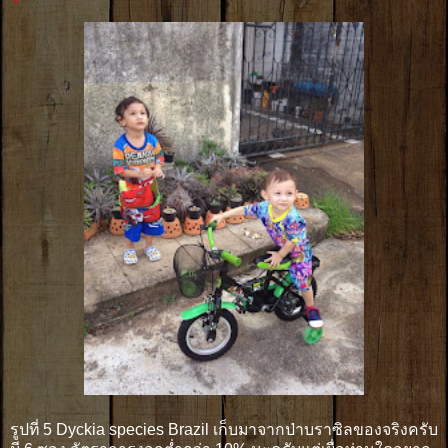
รูปที่ 5 Dyckia species Brazil เก็บมาจากป่าบราซิลของจริงครับ