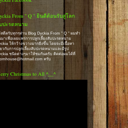
yckia From " Q " ยินดีต้อนรับสู่โลก
ับปะรดหนาม
ัสดีครับทุกๆท่าน Blog Dyckia From " Q " ผมทำ
้นมาเพื่อเผยแพร่การปลูกเลี้ยงสับปะรดหนาม
ckia ให้กว้างขวางมากยิ่งขึ้น โดยจะมีเนื้อหา
ี่ยวกับการปลูกเลี้ยงสับปะรดหนามและมีรูป
ckia ชนิดต่างๆมาให้ชมกันครับ ติดต่อผมได้ที่
romhouse@hotmail.com ครับ
erry Christmas to All ^__^