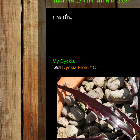
วันเสาร์ที่ 23 มกราคม พ.ศ. 2559
ยามเย็น
My Dyckia
โดย
Dyckia From " Q "