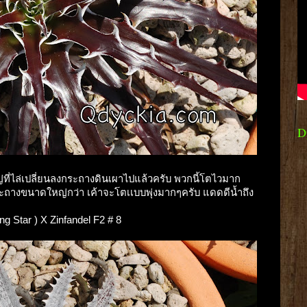
D
่ที่ไล่เปลี่ยนลงกระถางดินเผาไปแล้วครับ พวกนี้โตไวมาก
กระถางขนาดใหญ่กว่า เค้าจะโตเเบบพุ่งมากๆครับ แดดดีน้ำถึง
ing Star ) X Zinfandel F2 # 8