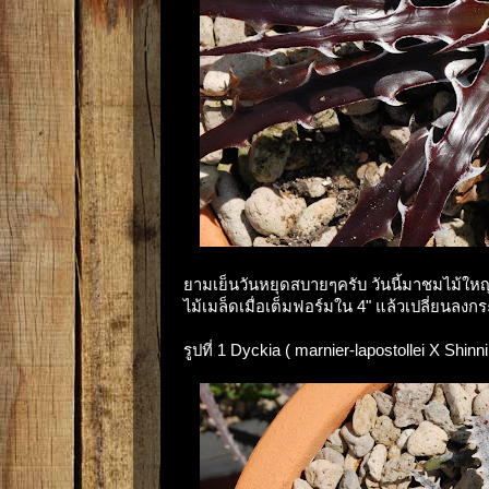
ยามเย็นวันหยุดสบายๆครับ วันนี้มาชมไม้ใหญ
ไม้เมล็ดเมื่อเต็มฟอร์มใน 4" แล้วเปลี่ยนลง
รูปที่ 1 Dyckia ( marnier-lapostollei X Shinn