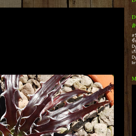
D
ส
สว
ขึ
Dy
เก
Dy
b
M