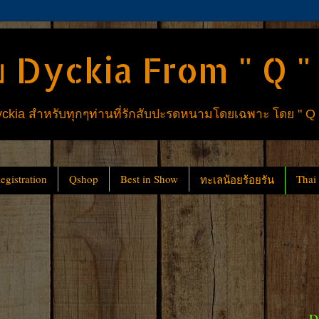
 Dyckia From " Q "
ia สำหรับทุกๆท่านที่รักสับปะรดหนามโดยเฉพาะ โดย " Q
gistration
Qshop
Best in Show
Thai
ทะเลน้อยร้อยรัน
D