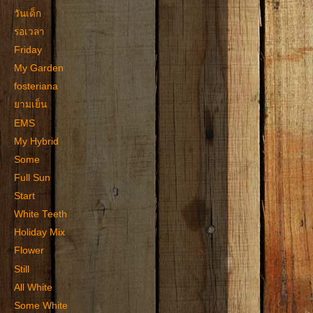
วันเด็ก
รอเวลา
Friday
My Garden
fosteriana
ยามเย็น
EMS
My Hybrid
Some
Full Sun
Start
White Teeth
Holiday Mix
Flower
Still
All White
Some White