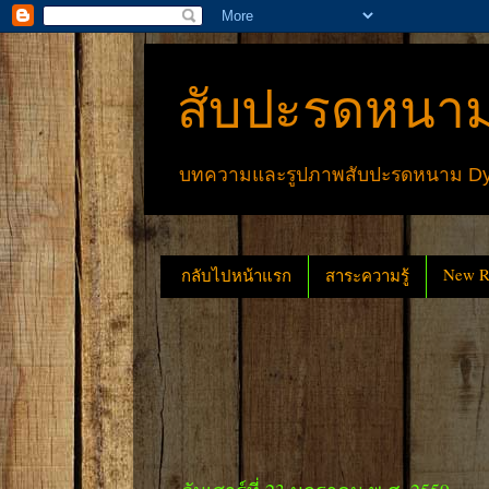
สับปะรดหนาม
บทความและรูปภาพสับปะรดหนาม Dyck
New Re
กลับไปหน้าแรก
สาระความรู้