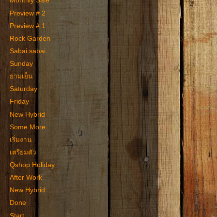
Monthly Sale
Preview # 2
Preview # 1
Rock Garden
Sabai sabai
Sunday
ยามเย็น
Saturday
Friday
New Hybrid
Some More
เริ่มงาน
เตรียมตัว
Qshop Holiday
After Work
New Hybrid
Done
Start