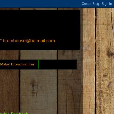
 " bromhouse@hotmail.com
 Malay Bromeliad Fair
yckia Facebook