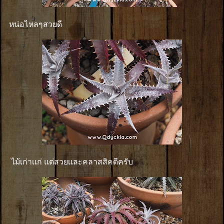
หน่อไหลๆสวยดี
ไม้เก่าเเก่ แต่สวยเเละคลาสสิคดีครับ