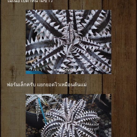
ไม้เนื้อใบดำหนามขาว
ฟอร์มเล็กครับ แยกยอดไวเหมือนต้นเเม่