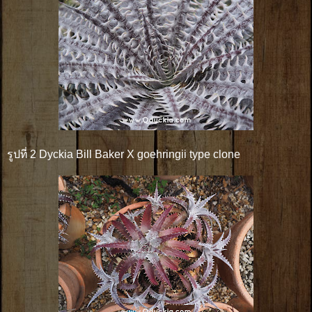
รูปที่ 2 Dyckia Bill Baker X goehringii type clone