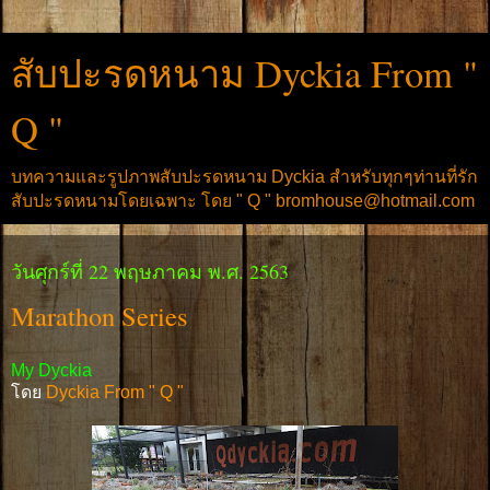
สับปะรดหนาม Dyckia From "
Q "
บทความและรูปภาพสับปะรดหนาม Dyckia สำหรับทุกๆท่านที่รัก
สับปะรดหนามโดยเฉพาะ โดย " Q " bromhouse@hotmail.com
วันศุกร์ที่ 22 พฤษภาคม พ.ศ. 2563
Marathon Series
My Dyckia
โดย
Dyckia From " Q "