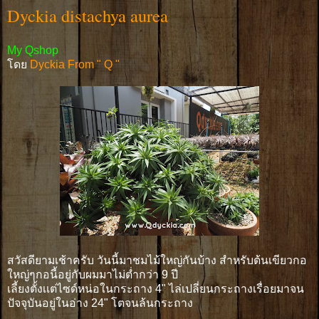
Dyckia distachya aurea
My Qshop
โดย
Dyckia From " Q "
สวัสดียามเช้าครับ วันนี้มาชมไม้ใหญ่กันบ้าง สำหรับต้นเขียวกอ
ใหญ่ๆกอนี้อยู่กับผมมาไม่ต่ำกว่า 9 ปี
เลี้ยงตั้งเเต่ไซด์หน่อในกระถาง 4" ไล่เปลี่ยนกระถางเรื่อยมาจน
ปัจจุบันอยู่ในอ่าง 24" โตจนล้นกระถาง