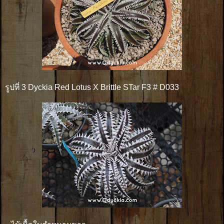
รูปที่ 3 Dyckia Red Lotus X Brittle STar F3 # D033