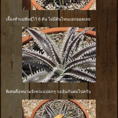
เลี้ยงทำแม่พันธุ์ไว้ 6 ต้น ไม่มีต้นไหนแยกยอดเลย
พิเศษคือหนามจังหวะเเปลกๆ รอลุ้นกันต่อไปครับ