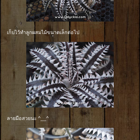
เก็บไว้ทำลูกผสมไม้ขนาดเล็กต่อไป
ลายมือสวยนะ ^__^