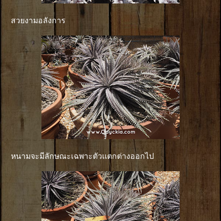
สวยงามอลังการ
หนามจะมีลักษณะเฉพาะตัวเเตกต่างออกไป