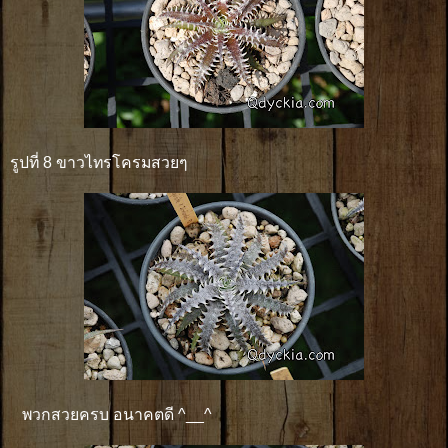
รูปที่ 8 ขาวไทรโครมสวยๆ
พวกสวยครบ อนาคตดี ^__^