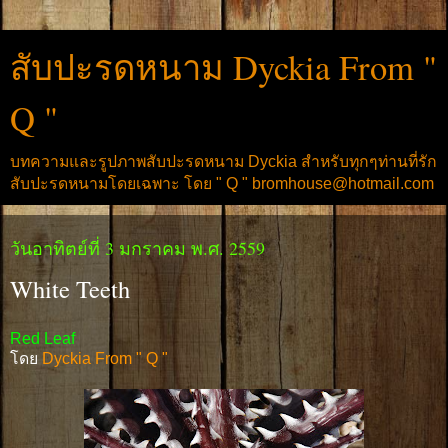
สับปะรดหนาม Dyckia From "
Q "
บทความและรูปภาพสับปะรดหนาม Dyckia สำหรับทุกๆท่านที่รัก
สับปะรดหนามโดยเฉพาะ โดย " Q " bromhouse@hotmail.com
วันอาทิตย์ที่ 3 มกราคม พ.ศ. 2559
White Teeth
Red Leaf
โดย
Dyckia From " Q "