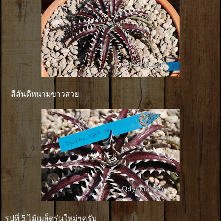
สีสันดีหนามขาวสวย
รูปที่ 5 ไม้เมล็ดรุ่นใหม่ๆครับ