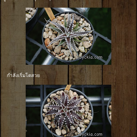
กำลังเริ่มโตสวย