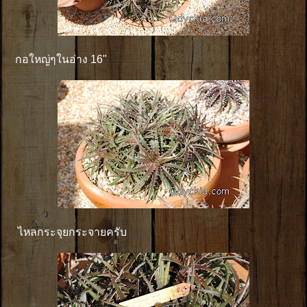
กอใหญ่ๆในอ่าง 16"
ไหลกระจุยกระจายครับ