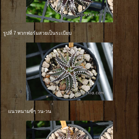
รูปที่ 7 พวกฟอร์มสวยเป็นระเบียบ
แนวหนามซี่ๆ วน-วน