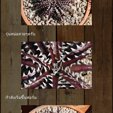
รุ่นหน่อสวยๆครับ
กำลังเริ่มขึ้นฟอร์ม