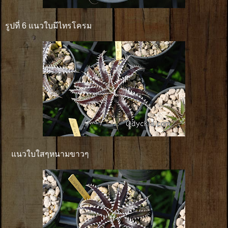
รูปที่ 6 แนวใบมีไทรโครม
แนวใบใสๆหนามขาวๆ