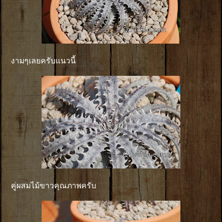
งามๆเลยครับแนวนี้
คู่ผสมไม้ขาวคุณภาพครับ