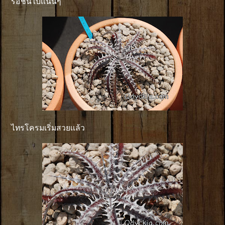
รอชั้นใบเเน่นๆ
ไทรโครมเริ่มสวยเเล้ว