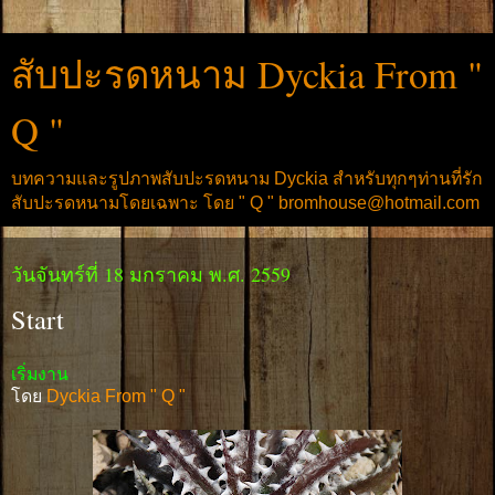
สับปะรดหนาม Dyckia From "
Q "
บทความและรูปภาพสับปะรดหนาม Dyckia สำหรับทุกๆท่านที่รัก
สับปะรดหนามโดยเฉพาะ โดย " Q " bromhouse@hotmail.com
วันจันทร์ที่ 18 มกราคม พ.ศ. 2559
Start
เริ่มงาน
โดย
Dyckia From " Q "