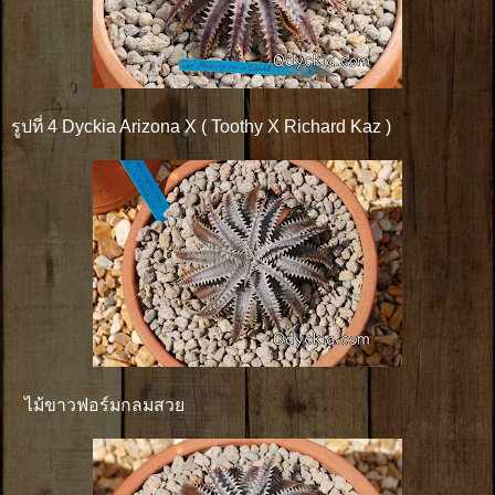
รูปที่ 4 Dyckia Arizona X ( Toothy X Richard Kaz )
ไม้ขาวฟอร์มกลมสวย