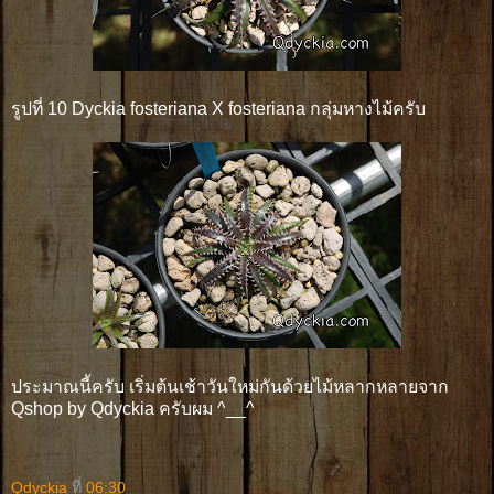
รูปที่ 10 Dyckia fosteriana X fosteriana กลุ่มหางไม้ครับ
ประมาณนี้ครับ เริ่มต้นเช้าวันใหม่กันด้วยไม้หลากหลายจาก
Qshop by Qdyckia ครับผม ^__^
Qdyckia
ที่
06:30