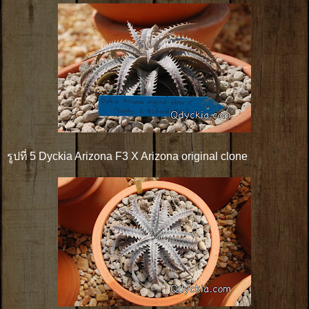
รูปที่ 5 Dyckia Arizona F3 X Arizona original clone