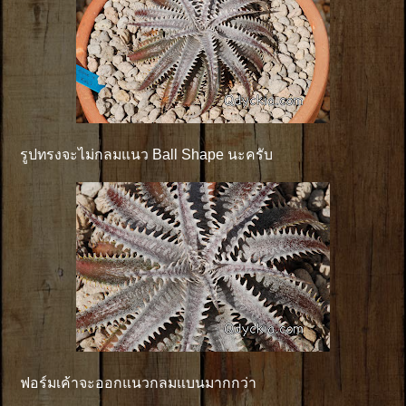
รูปทรงจะไม่กลมแนว Ball Shape นะครับ
ฟอร์มเค้าจะออกแนวกลมแบนมากกว่า