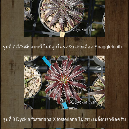
รูปที่ 7 สีสันดีๆแบบนี้ ไม่มีลูกใครครับ สายเลือด Snaggletooth
รูปที่ 8 Dyckia fosteriana X fosteriana ไม้เพาะเมล็ดบราซิลครับ