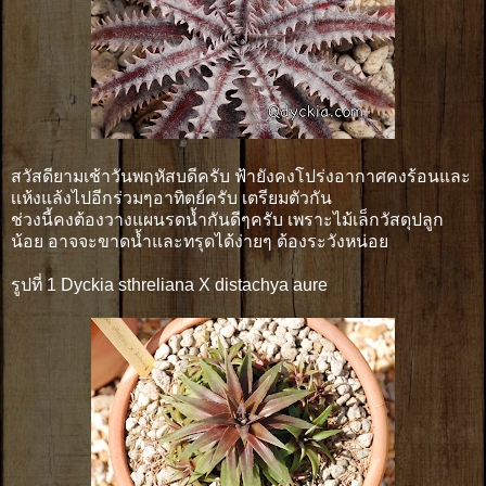
สวัสดียามเช้าวันพฤหัสบดีครับ ฟ้ายังคงโปร่งอากาศคงร้อนและ
เเห้งแล้งไปอีกร่วมๆอาทิตย์ครับ เตรียมตัวกัน
ช่วงนี้คงต้องวางแผนรดน้ำกันดีๆครับ เพราะไม้เล็กวัสดุปลูก
น้อย อาจจะขาดน้ำและทรุดได้ง่ายๆ ต้องระวังหน่อย
รูปที่ 1 Dyckia sthreliana X distachya aure