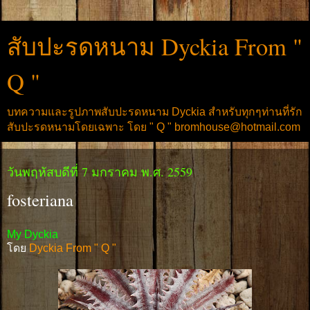
สับปะรดหนาม Dyckia From "
Q "
บทความและรูปภาพสับปะรดหนาม Dyckia สำหรับทุกๆท่านที่รัก
สับปะรดหนามโดยเฉพาะ โดย " Q " bromhouse@hotmail.com
วันพฤหัสบดีที่ 7 มกราคม พ.ศ. 2559
fosteriana
My Dyckia
โดย
Dyckia From " Q "