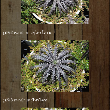
รูปที่ 2 หมาป่าขาวๆไทรโครม
รูปที่ 3 หมาป่าแดงไทรโครม