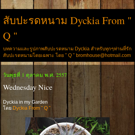
สับปะรดหนาม Dyckia From "
Q "
บทความและรูปภาพสับปะรดหนาม Dyckia สำหรับทุกๆท่านที่รัก
สับปะรดหนามโดยเฉพาะ โดย " Q " bromhouse@hotmail.com
วันพุธที่ 1 ตุลาคม พ.ศ. 2557
Wednesday Nice
Dyckia in my Garden
โดย
Dyckia From " Q "