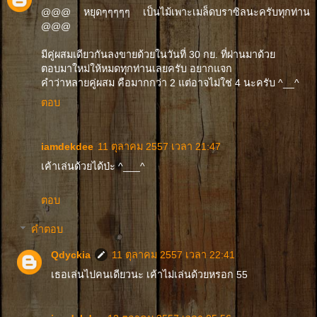
@@@ หยุดๆๆๆๆๆ เป็นไม้เพาะเมล็ดบราซิลนะครับทุกท่าน
@@@
มีคู่ผสมเดียวกันลงขายด้วยในวันที่ 30 กย. ที่ผ่านมาด้วย
ตอบมาใหม่ให้หมดทุกท่านเลยครับ อยากแจก
คำว่าหลายคู่ผสม คือมากกว่า 2 แต่อาจไม่ใช่ 4 นะครับ ^__^
ตอบ
iamdekdee
11 ตุลาคม 2557 เวลา 21:47
เค้าเล่นด้วยได้ป่ะ ^___^
ตอบ
คำตอบ
Qdyckia
11 ตุลาคม 2557 เวลา 22:41
เธอเล่นไปคนเดียวนะ เค้าไม่เล่นด้วยหรอก 55