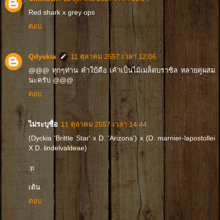
Red shark x grey ops
ตอบ
Qdyckia
11 ตุลาคม 2557 เวลา 12:06
@@@ ทุกๆท่าน คำใบ้คือ เค้าเป็นไม้เมล็ดบราซิล หลายคู่ผสม
นะครับ @@@
ตอบ
ไม่ระบุชื่อ
11 ตุลาคม 2557 เวลา 14:44
(Dyckia 'Brittle Star' x D. 'Arizona') x (D. marnier-lapostollei
X D. lindelvaldeae)
:p
เต้น
ตอบ