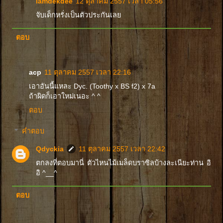
iamdekdee
12 ตุลาคม 2557 เวลา 05:56
จับเด็กหรั่งเป็นตัวประกันเลย
ตอบ
acp
11 ตุลาคม 2557 เวลา 22:16
เอาอันนี้แหละ Dyc. (Toothy x BS f2) x 7a
ถ้าผิดก็เอาใหม่เนอะ ^ ^
ตอบ
คำตอบ
Qdyckia
11 ตุลาคม 2557 เวลา 22:42
ตกลงที่ตอบมานี่ ตัวไหนไม้เมล็ดบราซิลบ้างละเนียะท่าน อิ
อิ ^__^
ตอบ