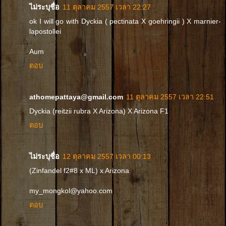
ไม่ระบุชื่อ
11 ตุลาคม 2557 เวลา 22:27
ok I will go with Dyckia ( pectinata X goehringii ) X marnier-
lapostollei
Aum
ตอบ
athomepattaya@gmail.com
11 ตุลาคม 2557 เวลา 22:51
Dyckia (reitzii rubra X Arizona) X Arizona F1
ตอบ
ไม่ระบุชื่อ
12 ตุลาคม 2557 เวลา 00:13
(Zinfandel f2#8 x ML) x Arizona
my_mongkol@yahoo.com
ตอบ