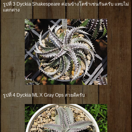
รูปที่ 3 Dyckia Shakespeare ค่อนข้างโตช้าเช่นกันครับ แทบไม่
เเตกต่าง
รูปที่ 4 Dyckia ML X Gray Ops สวยดีครับ