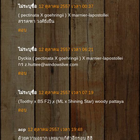
ไม่ระบุชื่อ
12 ตุลาคม 2557 เวลา 00:37
( pectinata X goehringii ) X marnier-lapostollei
สรรคฑา วงศ์ยั่งยืน
ตอบ
ไม่ระบุชื่อ
12 ตุลาคม 2557 เวลา 06:21
Dyckia ( pectinata X goehringii ) X marnier-lapostollei
กร z.huttee@windowslive.com
ตอบ
ไม่ระบุชื่อ
12 ตุลาคม 2557 เวลา 07:19
(Toothy x BS F2) x (ML x Shining Star) woody pattaya
ตอบ
acp
12 ตุลาคม 2557 เวลา 19:48
ด้วยความอยาก เลยมาแก้ตัวอีกรอบ ฮิฮิ