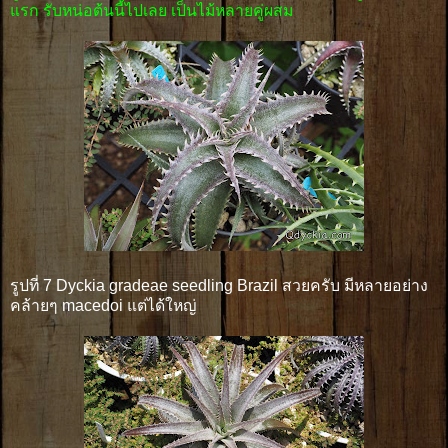
แรก รับหน่อต้นนี้ไปเลย เป็นไม้หลายคู่ผสม
รูปที่ 7 Dyckia gradeae seedling Brazil สวยครับ มีหลายอย่าง
คล้ายๆ macedoi แต่ได้ใหญ่