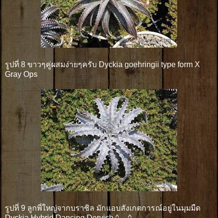
รูปที่ 8 ขาวๆคู่ผสมง่ายๆครับ Dyckia goehringii type form X
Gray Ops
รูปที่ 9 ลูกพี่ใหญ่จากบราซิล มักแอบสังเกตการณ์อยู่ในมุมมืด
Dyckia Hybrid Dancing Dervish ^__^