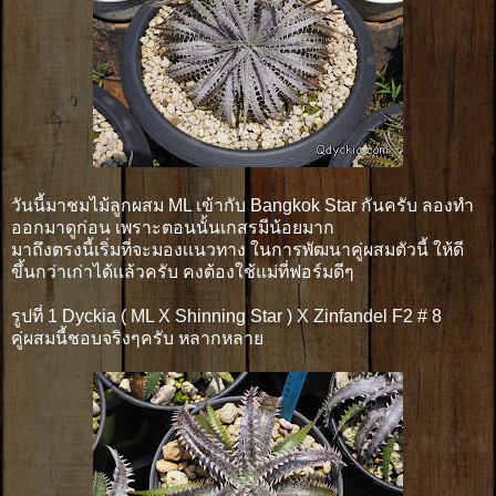
วันนี้มาชมไม้ลูกผสม ML เข้ากับ Bangkok Star กันครับ ลองทำ
ออกมาดูก่อน เพราะตอนนั้นเกสรมีน้อยมาก
มาถึงตรงนี้เริ่มที่จะมองเเนวทาง ในการพัฒนาคู่ผสมตัวนี้ ให้ดี
ขึ้นกว่าเก่าได้เเล้วครับ คงต้องใช้แม่ที่ฟอร์มดีๆ
รูปที่ 1 Dyckia ( ML X Shinning Star ) X Zinfandel F2 # 8
คู่ผสมนี้ชอบจริงๆครับ หลากหลาย