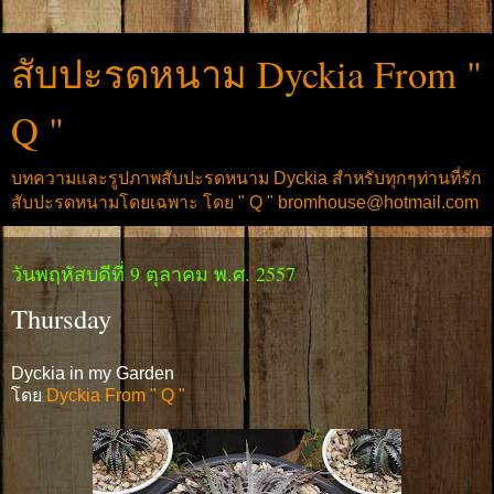
สับปะรดหนาม Dyckia From "
Q "
บทความและรูปภาพสับปะรดหนาม Dyckia สำหรับทุกๆท่านที่รัก
สับปะรดหนามโดยเฉพาะ โดย " Q " bromhouse@hotmail.com
วันพฤหัสบดีที่ 9 ตุลาคม พ.ศ. 2557
Thursday
Dyckia in my Garden
โดย
Dyckia From " Q "