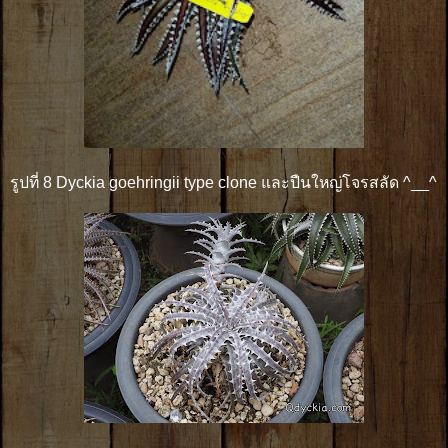
รูปที่ 8 Dyckia goehringii type clone และปืนใหญ่โจรสลัด ^__^