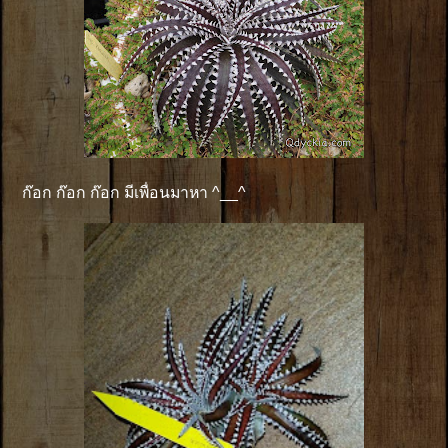
ก๊อก ก๊อก ก๊อก มีเพื่อนมาหา ^__^