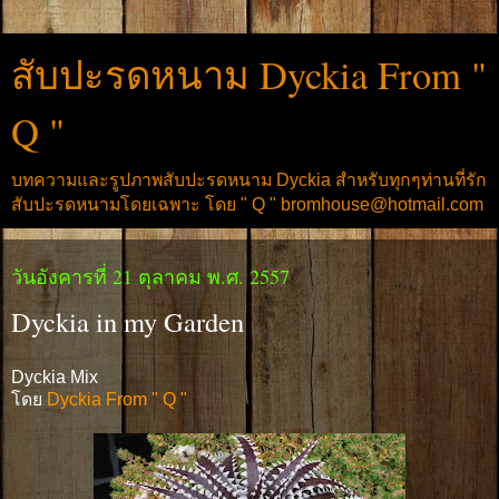
สับปะรดหนาม Dyckia From "
Q "
บทความและรูปภาพสับปะรดหนาม Dyckia สำหรับทุกๆท่านที่รัก
สับปะรดหนามโดยเฉพาะ โดย " Q " bromhouse@hotmail.com
วันอังคารที่ 21 ตุลาคม พ.ศ. 2557
Dyckia in my Garden
Dyckia Mix
โดย
Dyckia From " Q "