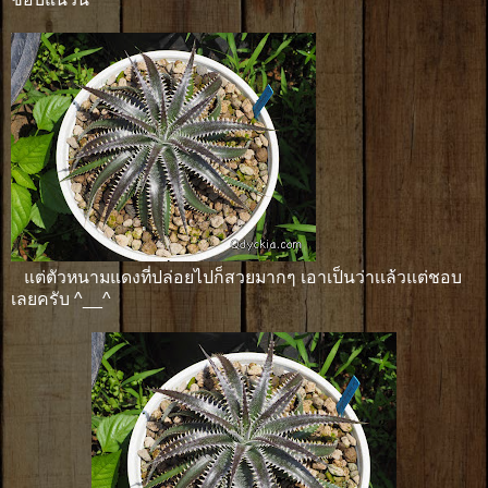
แต่ตัวหนามแดงที่ปล่อยไปก็สวยมากๆ เอาเป็นว่าเเล้วแต่ชอบ
เลยครับ ^__^