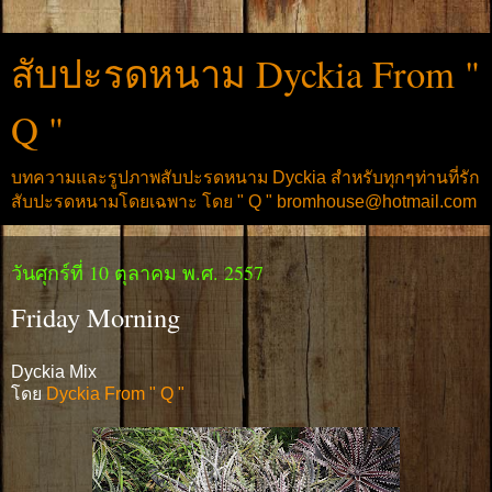
สับปะรดหนาม Dyckia From "
Q "
บทความและรูปภาพสับปะรดหนาม Dyckia สำหรับทุกๆท่านที่รัก
สับปะรดหนามโดยเฉพาะ โดย " Q " bromhouse@hotmail.com
วันศุกร์ที่ 10 ตุลาคม พ.ศ. 2557
Friday Morning
Dyckia Mix
โดย
Dyckia From " Q "