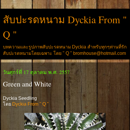
สับปะรดหนาม Dyckia From "
Q "
บทความและรูปภาพสับปะรดหนาม Dyckia สำหรับทุกๆท่านที่รัก
สับปะรดหนามโดยเฉพาะ โดย " Q " bromhouse@hotmail.com
วันศุกร์ที่ 17 ตุลาคม พ.ศ. 2557
Green and White
Dyckia Seedling
โดย
Dyckia From " Q "