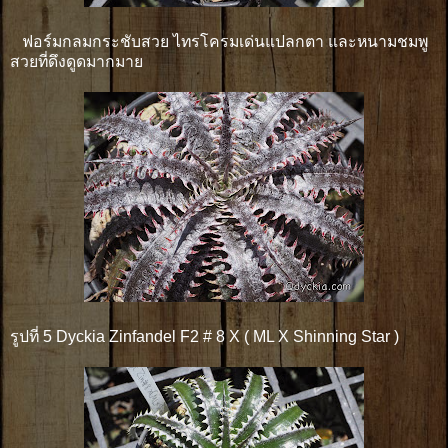
ฟอร์มกลมกระชับสวย ไทรโครมเด่นแปลกตา และหนามชมพู
สวยที่ดึงดูดมากมาย
รูปที่ 5 Dyckia Zinfandel F2 # 8 X ( ML X Shinning Star )