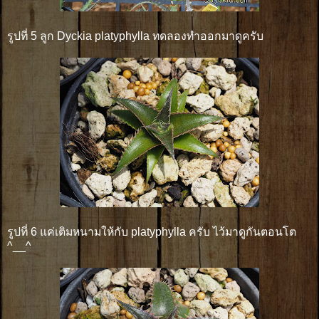
รูปที่ 5 ลูก Dyckia platyphylla ทดลองทำออกมาดูครับ
รูปที่ 6 แค่เติมหนามให้กับ platyphylla ครับ ไว้มาดูกันตอนโต
^__^