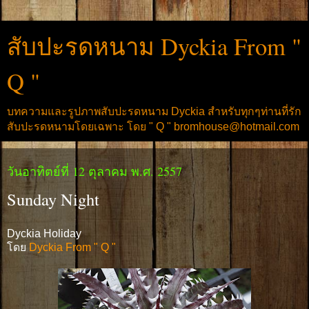
สับปะรดหนาม Dyckia From "
Q "
บทความและรูปภาพสับปะรดหนาม Dyckia สำหรับทุกๆท่านที่รัก
สับปะรดหนามโดยเฉพาะ โดย " Q " bromhouse@hotmail.com
วันอาทิตย์ที่ 12 ตุลาคม พ.ศ. 2557
Sunday Night
Dyckia Holiday
โดย
Dyckia From " Q "