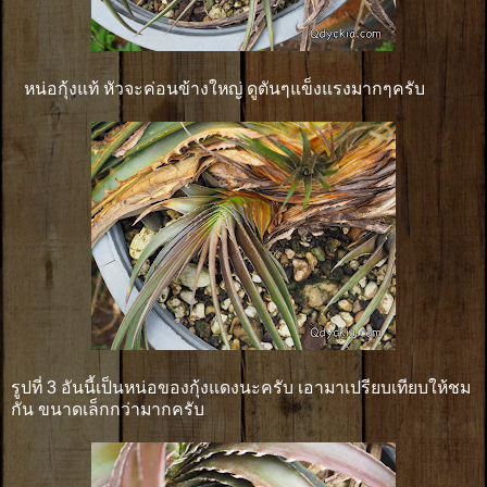
หน่อกุ้งแท้ หัวจะค่อนข้างใหญ่ ดูตันๆแข็งแรงมากๆครับ
รูปที่ 3 อันนี้เป็นหน่อของกุ้งแดงนะครับ เอามาเปรียบเทียบให้ชม
กัน ขนาดเล็กกว่ามากครับ