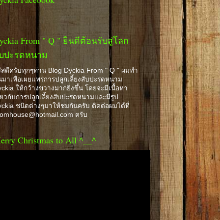
yckia From " Q " ยินดีต้อนรับสู่โลก
ับปะรดหนาม
ัสดีครับทุกๆท่าน Blog Dyckia From " Q " ผมทำ
้นมาเพื่อเผยแพร่การปลูกเลี้ยงสับปะรดหนาม
ckia ให้กว้างขวางมากยิ่งขึ้น โดยจะมีเนื้อหา
ี่ยวกับการปลูกเลี้ยงสับปะรดหนามและมีรูป
ckia ชนิดต่างๆมาให้ชมกันครับ ติดต่อผมได้ที่
romhouse@hotmail.com ครับ
erry Christmas to All ^__^