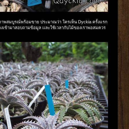
ีสภาพสมบูรณ์พร้อมขาย ประมาณว่า ใครเห็น Dyckia ครั้งแรก
ต้องเข้ามาสอบถามข้อมูล เเละใช้เวลากับไม้ของเราพอสมควร