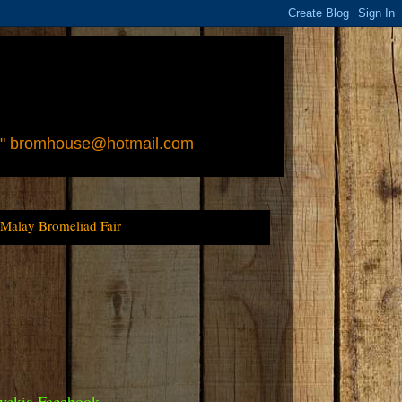
 " bromhouse@hotmail.com
 Malay Bromeliad Fair
yckia Facebook