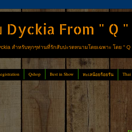
 Dyckia From " Q "
ia สำหรับทุกๆท่านที่รักสับปะรดหนามโดยเฉพาะ โดย " Q
gistration
Qshop
Best in Show
Thai
ทะเลน้อยร้อยรัน
D