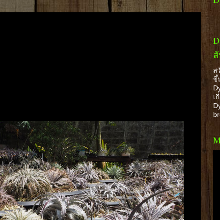
D
ส
สว
ขึ
Dy
เก
Dy
b
M