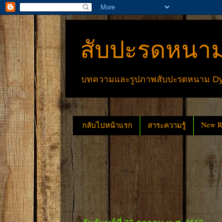
สับปะรดหนาม
บทความและรูปภาพสับปะรดหนาม Dyck
New Re
กลับไปหน้าแรก
สาระความรู้