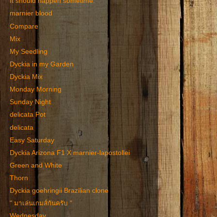
It should happen sometime.
marnier blood
Compare
Mix
My Seedling
Dyckia in my Garden
Dyckia Mix
Monday Morning
Sunday Night
delicata Pot
delicata
Easy Saturday
Dyckia Arizona F1 X marnier-lapostollei
Green and White
Thorn
Dyckia goehringii Brazilian clone
" มาเล่นเกมส์กันครับ "
Wednesday