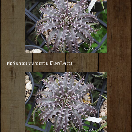
ฟอร์มกลม หนามสวย มีไทรโครม