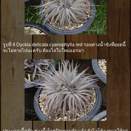
รูปที่ 8 Dyckia delicata cyanophylla red รอยด่างน้ำขังที่ยอดนี้
จะไม่หายไปนะครับ ต้องไล่ใบใหม่ออกมา
ประมาณนี้ครับ ช่วงนี้เด็กๆปิดเทอมกันแล้ว ยังไงก็ต้องดูแลให้อยู่