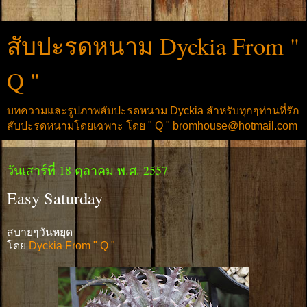
สับปะรดหนาม Dyckia From "
Q "
บทความและรูปภาพสับปะรดหนาม Dyckia สำหรับทุกๆท่านที่รัก
สับปะรดหนามโดยเฉพาะ โดย " Q " bromhouse@hotmail.com
วันเสาร์ที่ 18 ตุลาคม พ.ศ. 2557
Easy Saturday
สบายๆวันหยุด
โดย
Dyckia From " Q "