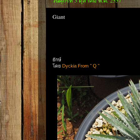
วันศุกร์ที่ 3 ตุลาคม พ.ศ. 2557
Giant
ยักษ์
โดย
Dyckia From " Q "