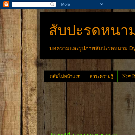
สับปะรดหนาม
บทความและรูปภาพสับปะรดหนาม Dyck
New Re
กลับไปหน้าแรก
สาระความรู้