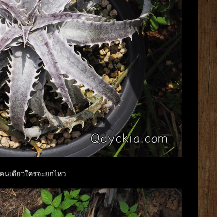
าไป คนเดียวใครจะยกไหว