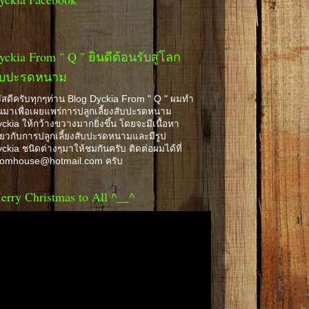
yckia From " Q " ยินดีต้อนรับสู่โลก
ับปะรดหนาม
ัสดีครับทุกๆท่าน Blog Dyckia From " Q " ผมทำ
้นมาเพื่อเผยแพร่การปลูกเลี้ยงสับปะรดหนาม
ckia ให้กว้างขวางมากยิ่งขึ้น โดยจะมีเนื้อหา
ี่ยวกับการปลูกเลี้ยงสับปะรดหนามและมีรูป
ckia ชนิดต่างๆมาให้ชมกันครับ ติดต่อผมได้ที่
romhouse@hotmail.com ครับ
erry Christmas to All ^__^