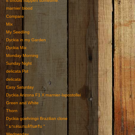
It should happen sometime.
marnier blood
Compare
Mix
My Seedling
Dyckia in my Garden
Dyckia Mix
Monday Morning
Sunday Night
delicata Pot
delicata
Easy Saturday
Dyckia Arizona F1 X marnier-lapostollei
Green and White
Thorn
Dyckia goehringii Brazilian clone
" มาเล่นเกมส์กันครับ "
Wednesday