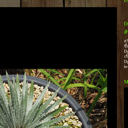
D
ส
สว
ขึ
Dy
เก
Dy
b
M