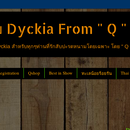
 Dyckia From " Q "
ia สำหรับทุกๆท่านที่รักสับปะรดหนามโดยเฉพาะ โดย " Q
gistration
Qshop
Best in Show
Thai
ทะเลน้อยร้อยรัน
D