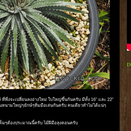
D
่พึ่งจะเปลี่ยนลงอ่างใหม่ ใบใหญ่ขึ้นกันครับ มีทั้ง 16" และ 22"
นหนามใหญ่ๆยักษ์ๆทิ่มมือเล่นกันครับ คนเดียวทำไม่ได้แน่ๆ
เต็มๆต้องประมาณนี้ครับ ไม้ฝีมือลุงคอนครับ