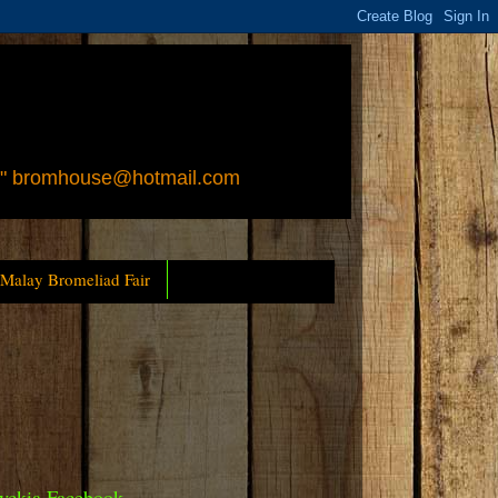
 " bromhouse@hotmail.com
 Malay Bromeliad Fair
yckia Facebook