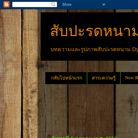
สับปะรดหนาม
บทความและรูปภาพสับปะรดหนาม Dyck
New Re
กลับไปหน้าแรก
สาระความรู้