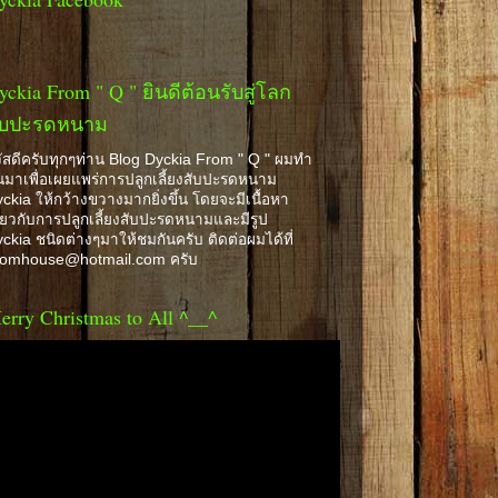
yckia From " Q " ยินดีต้อนรับสู่โลก
ับปะรดหนาม
ัสดีครับทุกๆท่าน Blog Dyckia From " Q " ผมทำ
้นมาเพื่อเผยแพร่การปลูกเลี้ยงสับปะรดหนาม
ckia ให้กว้างขวางมากยิ่งขึ้น โดยจะมีเนื้อหา
ี่ยวกับการปลูกเลี้ยงสับปะรดหนามและมีรูป
ckia ชนิดต่างๆมาให้ชมกันครับ ติดต่อผมได้ที่
romhouse@hotmail.com ครับ
erry Christmas to All ^__^