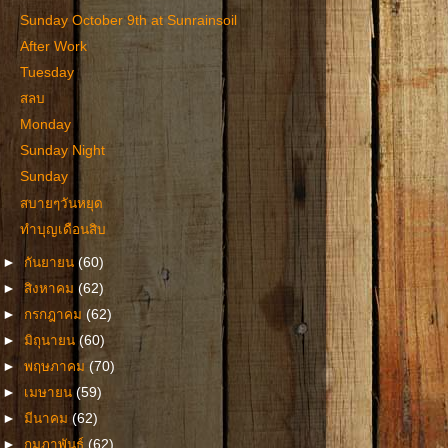
Sunday October 9th at Sunrainsoil
After Work
Tuesday
สลบ
Monday
Sunday Night
Sunday
สบายๆวันหยุด
ทำบุญเดือนสิบ
►
กันยายน
(60)
►
สิงหาคม
(62)
►
กรกฎาคม
(62)
►
มิถุนายน
(60)
►
พฤษภาคม
(70)
►
เมษายน
(59)
►
มีนาคม
(62)
►
กุมภาพันธ์
(62)