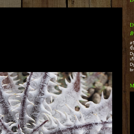
D
ส
สว
ขึ
Dy
เก
Dy
b
M