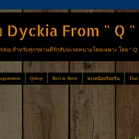
 Dyckia From " Q "
ia สำหรับทุกๆท่านที่รักสับปะรดหนามโดยเฉพาะ โดย " Q
gistration
Qshop
Best in Show
Thai
ทะเลน้อยร้อยรัน
D