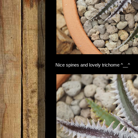
Nice spines and lovely trichome ^__^