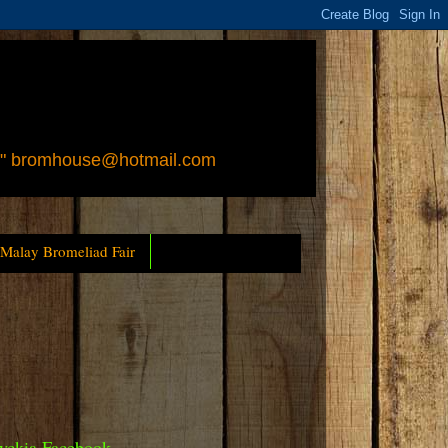
 " bromhouse@hotmail.com
 Malay Bromeliad Fair
yckia Facebook