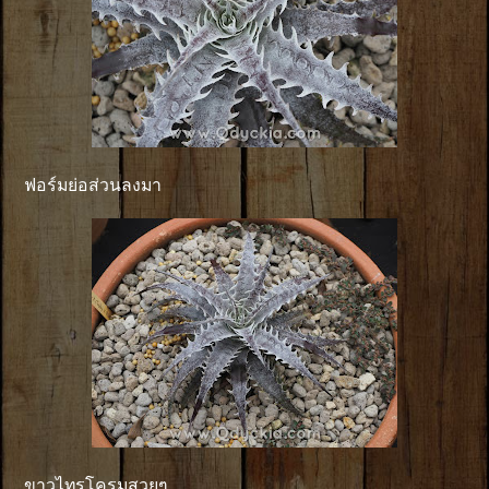
ฟอร์มย่อส่วนลงมา
ขาวไทรโครมสวยๆ