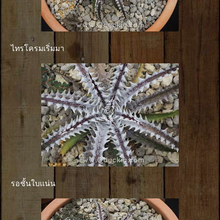
ไทรโครมเริ่มมา
รอชั้นใบเเน่น