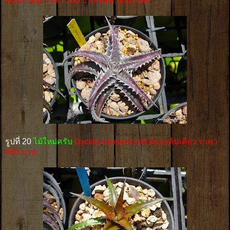
North Star ราคา 300 บาท คัดสวยๆมาเลย
รูปที่ 20
ไม้ใหม่ครับ
Dyckia hansenii red มีแบ่งต้นเดียว ราคา
400 บาท