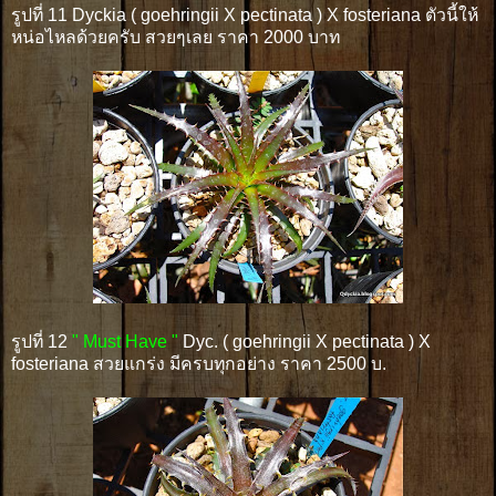
รูปที่ 11 Dyckia ( goehringii X pectinata ) X fosteriana ตัวนี้ให้
หน่อไหลด้วยครับ สวยๆเลย ราคา 2000 บาท
รูปที่ 12
" Must Have "
Dyc. ( goehringii X pectinata ) X
fosteriana สวยแกร่ง มีครบทุกอย่าง ราคา 2500 บ.