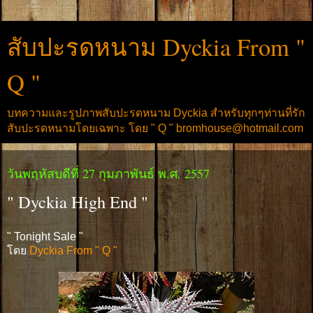
สับปะรดหนาม Dyckia From "
Q "
บทความและรูปภาพสับปะรดหนาม Dyckia สำหรับทุกๆท่านที่รัก
สับปะรดหนามโดยเฉพาะ โดย " Q " bromhouse@hotmail.com
วันพฤหัสบดีที่ 27 กุมภาพันธ์ พ.ศ. 2557
" Dyckia High End "
" Tonight Sale "
โดย
Dyckia From " Q "