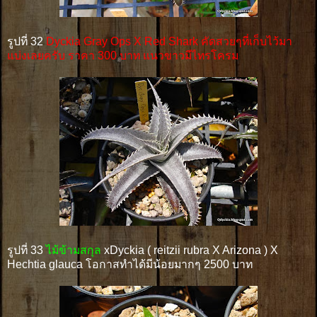
รูปที่ 32
Dyckia Gray Ops X Red Shark คัดสวยๆที่เก็บไว้มา
แบ่งเลยครับ ราคา 300 บาท แนวขาวมีไทรโครม
รูปที่ 33
ไม้ข้ามสกุล
xDyckia ( reitzii rubra X Arizona ) X
Hechtia glauca โอกาสทำได้มีน้อยมากๆ 2500 บาท