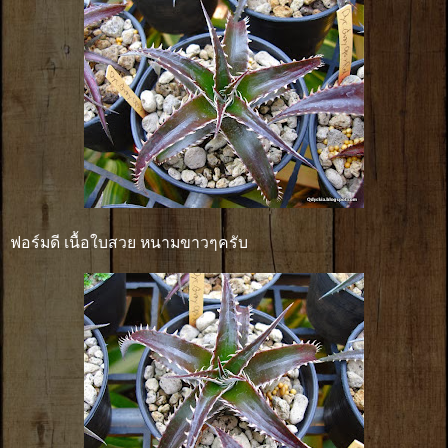
ฟอร์มดี เนื้อใบสวย หนามขาวๆครับ