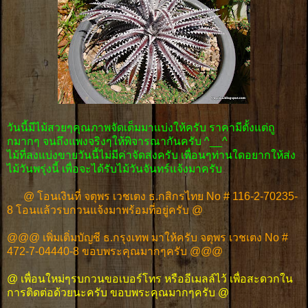
วันนี้มีไม้สวยๆคุณภาพจัดเต็มมาแบ่งให้ครับ ราคามีตั้งแต่ถู
กมากๆ จนถึงแพงจริงๆให้พิจารณากันครับ ^__^
ไม้ที่ลงแบ่งขายวันนี้ไม่มีค่าจัดส่งครับ เพื่อนๆท่านใดอยากให้ส่ง
ไม้วันพรุ่งนี้ เพื่อจะได้รับไม้วันจันทร์แจ้งมาครับ
@ โอนเงินที่ จตุพร เวชเตง ธ.กสิกรไทย No # 116-2-70235-
8 โอนแล้วรบกวนแจ้งมาพร้อมที่อยู่ครับ @
@@@ เพิ่มเติ่มบัญชี ธ.กรุงเทพ มาให้ครับ จตุพร เวชเตง No #
472-7-04440-8 ขอบพระคุณมากๆครับ @@@
@ เพื่อนใหม่ๆรบกวนขอเบอร์โทร หรืออีเมลล์ไว้ เพื่อสะดวกใน
การติดต่อด้วยนะครับ ขอบพระคุณมากๆครับ @