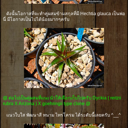
ดังนั้นโอกาสที่จะทำคู่ผสมข้ามสกุลที่มี Hechtia glauca เป็นพ่อ
นี่ มีโอกาสเป็นไปได้น้อยมากๆครับ
@ ต่อไปเป็นคู่ผสมที่แนะนำให้เลือกเก็บไปครับ Dyckia ( reitzii
rubra X Arizona ) X goehringii type clone @
แนวใบใส พัฒนาสี หนาม ไทรโครม ได้ระดับนี้เลยครับ ^__^