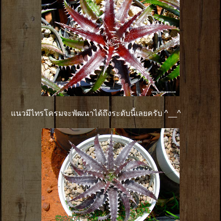
แนวมีไทรโครมจะพัฒนาได้ถึงระดับนี้เลยครับ ^__^