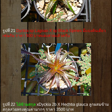
รูปที่ 21
Dyckia sp Lagoao X sp Black Spines มีแบ่งต้นเดียว
เช่นกัน ราคา 500 บาทแดงสวยแล้วครับ
รูปที่ 22
ไม้ข้ามสกุล
xDyckia 2b X Hechtia glauca ลูกผสมข้าม
สกุลสวยทรงคุณค่ามากๆ ราคา 3500 บาท