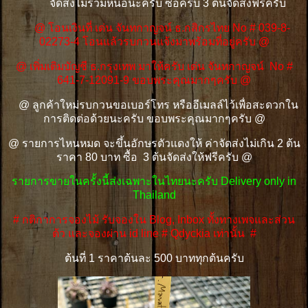
จัดส่งไม่รวมหน่อนะครับ ซื้อครบ 3 ต้นจัดส่งฟรีครับ
@ โอนเงินที่ เด่น จันทกาญจน์ ธ.กสิกรไทย No # 039-8-
02273-4 โอนแล้วรบกวนแจ้งมาพร้อมที่อยู่ครับ @
@ เพิ่มเติมบัญชี ธ.กรุงเทพ มาให้ครับ เด่น จันทกาญจน์ No #
641-7-12091-9 ขอบพระคุณมากๆครับ @
@ ลูกค้าใหม่รบกวนขอเบอร์โทร หรืออีเมลล์ไว้เพื่อสะดวกใน
การติดต่อด้วยนะครับ ขอบพระคุณมากๆครับ @
@ รายการไหนหมด จะขึ้นอักษรตัวแดงให้ ค่าจัดส่งไม่เกิน 2 ต้น
ราคา 80 บาท ซื้อ 3 ต้นจัดส่งให้ฟรีครับ @
รายการขายในครั้งนี้ส่งเฉพาะในไทยนะครับ Delivery only in
Thailand
# กติกาการจองไม้ รับจองใน Blog, Inbox ทั้งทางเพจและส่วน
ต้ว และจองผ่าน id line # Qdyckia เท่านั้น #
ต้นที่ 1 ราคาต้นละ 500 บาททุกต้นครับ