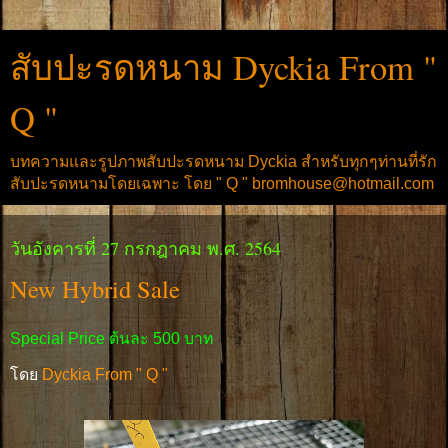
สับปะรดหนาม Dyckia From "
Q "
บทความและรูปภาพสับปะรดหนาม Dyckia สำหรับทุกๆท่านที่รัก
สับปะรดหนามโดยเฉพาะ โดย " Q " bromhouse@hotmail.com
วันอังคารที่ 27 กรกฎาคม พ.ศ. 2564
New Hybrid Sale
Special Price ต้นละ 500 บาท
โดย
Dyckia From " Q "