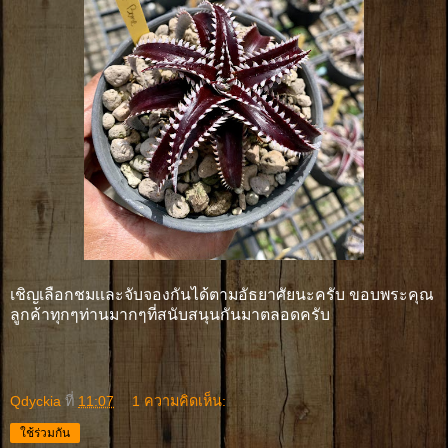
เชิญเลือกชมเเละจับจองกันได้ตามอัธยาศัยนะครับ ขอบพระคุณ
ลูกค้าทุกๆท่านมากๆที่สนับสนุนกันมาตลอดครับ
Qdyckia
ที่
11:07
1 ความคิดเห็น:
ใช้ร่วมกัน