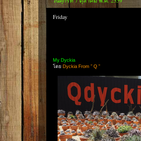
วันศุกร์ที่ 7 ตุลาคม พ.ศ. 2559
Friday
My Dyckia
โดย
Dyckia From " Q "