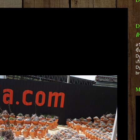
D
ส
สว
ขึ
Dy
เก
Dy
b
M