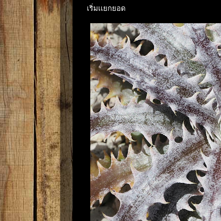
เริ่มเเยกยอด