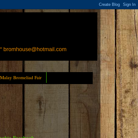
 " bromhouse@hotmail.com
 Malay Bromeliad Fair
yckia Facebook