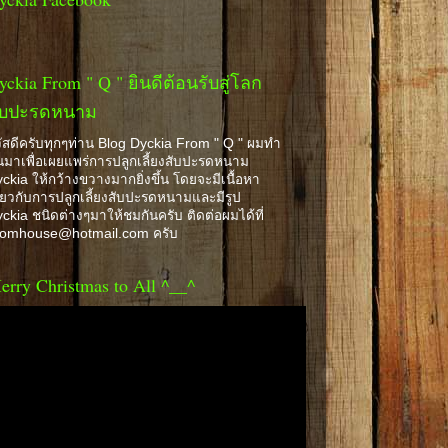
yckia From " Q " ยินดีต้อนรับสู่โลก
ับปะรดหนาม
ัสดีครับทุกๆท่าน Blog Dyckia From " Q " ผมทำ
้นมาเพื่อเผยแพร่การปลูกเลี้ยงสับปะรดหนาม
ckia ให้กว้างขวางมากยิ่งขึ้น โดยจะมีเนื้อหา
ี่ยวกับการปลูกเลี้ยงสับปะรดหนามและมีรูป
ckia ชนิดต่างๆมาให้ชมกันครับ ติดต่อผมได้ที่
romhouse@hotmail.com ครับ
erry Christmas to All ^__^