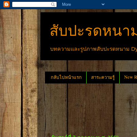
สับปะรดหนาม
บทความและรูปภาพสับปะรดหนาม Dyck
New Re
กลับไปหน้าแรก
สาระความรู้