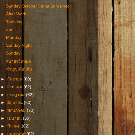
Sunday October 9th at Sunrainsoil
After Work
Tuesday
สลบ
Monday
Sunday Night
Sunday
สบายๆวันหยุด
ทำบุญเดือนสิบ
►
กันยายน
(60)
►
สิงหาคม
(62)
►
กรกฎาคม
(62)
►
มิถุนายน
(60)
►
พฤษภาคม
(70)
►
เมษายน
(59)
►
มีนาคม
(62)
►
กุมภาพันธ์
(62)