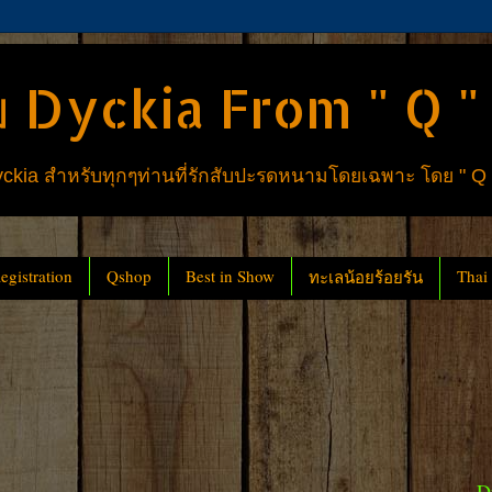
 Dyckia From " Q "
ia สำหรับทุกๆท่านที่รักสับปะรดหนามโดยเฉพาะ โดย " Q
gistration
Qshop
Best in Show
Thai
ทะเลน้อยร้อยรัน
D