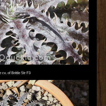
cv. of Brittle Str F3