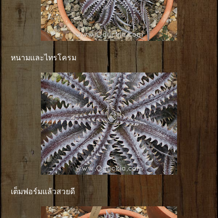
หนามเเละไทรโครม
เต็มฟอร์มแล้วสวยดี