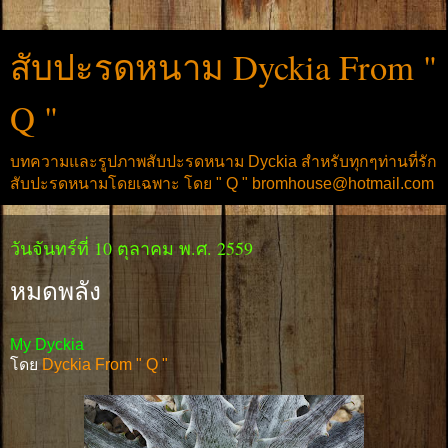
สับปะรดหนาม Dyckia From "
Q "
บทความและรูปภาพสับปะรดหนาม Dyckia สำหรับทุกๆท่านที่รัก
สับปะรดหนามโดยเฉพาะ โดย " Q " bromhouse@hotmail.com
วันจันทร์ที่ 10 ตุลาคม พ.ศ. 2559
หมดพลัง
My Dyckia
โดย
Dyckia From " Q "