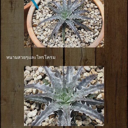
หนามสวยๆและไทรโครม