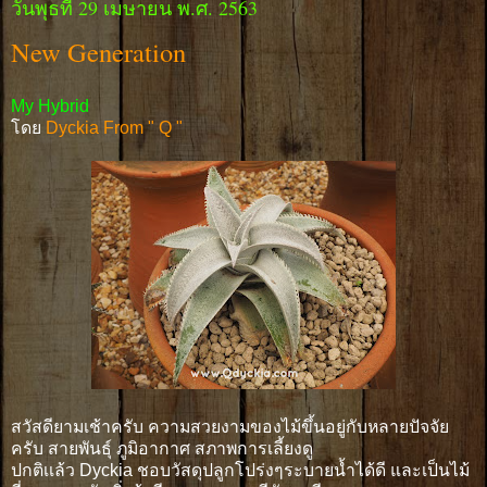
วันพุธที่ 29 เมษายน พ.ศ. 2563
New Generation
My Hybrid
โดย
Dyckia From " Q "
สวัสดียามเช้าครับ ความสวยงามของไม้ขึ้นอยู่กับหลายปัจจัย
ครับ สายพันธุ์ ภูมิอากาศ สภาพการเลี้ยงดู
ปกติเเล้ว Dyckia ชอบวัสดุปลูกโปร่งๆระบายน้ำได้ดี และเป็นไม้