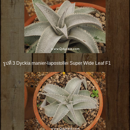
รูปที่ 3 Dyckia manier-lapostollei Super Wide Leaf F1