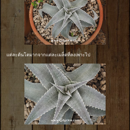
แต่ละต้นโตมากจากเเต่ละเมล็ดที่ลงเพาะไป