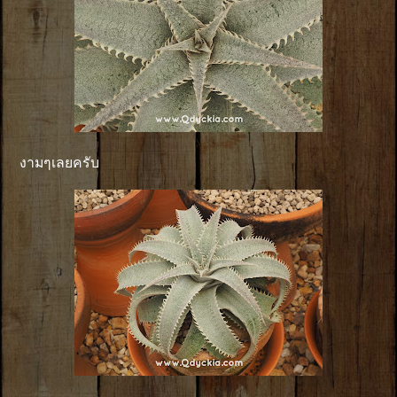
งามๆเลยครับ