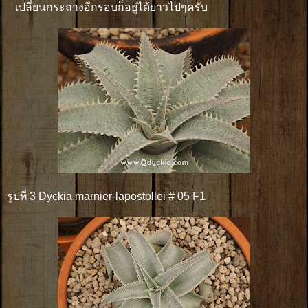
เปลี่ยนกระถางอีกรอบก็อยู่ได้ยาวไปๆครับ
รูปที่ 3 Dyckia marnier-lapostollei # 05 F1