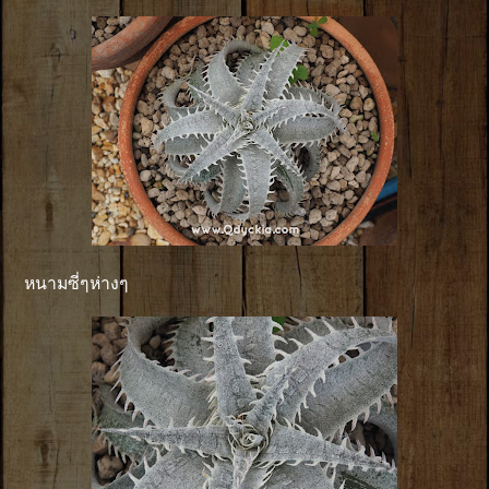
หนามซี่ๆห่างๆ