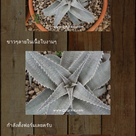
ขาวๆลายในเนื้อใบงามๆ
กำลังตั้งฟอร์มเลยครับ