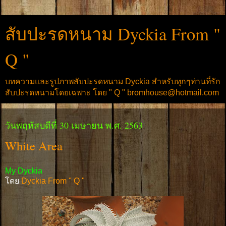
สับปะรดหนาม Dyckia From "
Q "
บทความและรูปภาพสับปะรดหนาม Dyckia สำหรับทุกๆท่านที่รัก
สับปะรดหนามโดยเฉพาะ โดย " Q " bromhouse@hotmail.com
วันพฤหัสบดีที่ 30 เมษายน พ.ศ. 2563
White Area
My Dyckia
โดย
Dyckia From " Q "