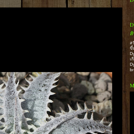
D
ส
สว
ขึ
Dy
เก
Dy
b
M