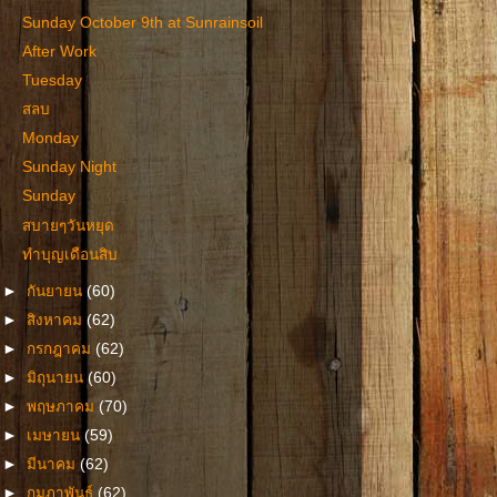
Sunday October 9th at Sunrainsoil
After Work
Tuesday
สลบ
Monday
Sunday Night
Sunday
สบายๆวันหยุด
ทำบุญเดือนสิบ
►
กันยายน
(60)
►
สิงหาคม
(62)
►
กรกฎาคม
(62)
►
มิถุนายน
(60)
►
พฤษภาคม
(70)
►
เมษายน
(59)
►
มีนาคม
(62)
►
กุมภาพันธ์
(62)