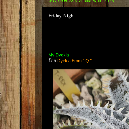
วันศุกร์ที่ 28 ตุลาคม พ.ศ. 2559
Friday Night
My Dyckia
โดย
Dyckia From " Q "