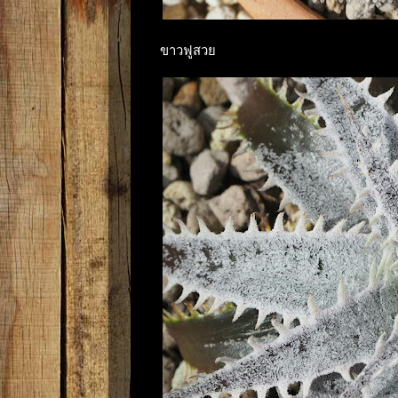
ขาวฟูสวย