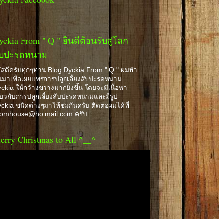
yckia From " Q " ยินดีต้อนรับสู่โลก
ับปะรดหนาม
ัสดีครับทุกๆท่าน Blog Dyckia From " Q " ผมทำ
้นมาเพื่อเผยแพร่การปลูกเลี้ยงสับปะรดหนาม
ckia ให้กว้างขวางมากยิ่งขึ้น โดยจะมีเนื้อหา
ี่ยวกับการปลูกเลี้ยงสับปะรดหนามและมีรูป
ckia ชนิดต่างๆมาให้ชมกันครับ ติดต่อผมได้ที่
romhouse@hotmail.com ครับ
erry Christmas to All ^__^