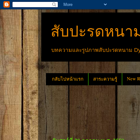
สับปะรดหนาม
บทความและรูปภาพสับปะรดหนาม Dyck
New Re
กลับไปหน้าแรก
สาระความรู้