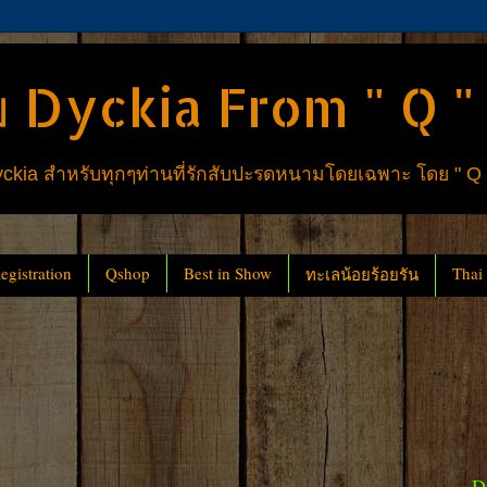
 Dyckia From " Q "
ia สำหรับทุกๆท่านที่รักสับปะรดหนามโดยเฉพาะ โดย " Q
gistration
Qshop
Best in Show
Thai
ทะเลน้อยร้อยรัน
D