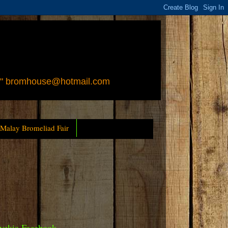
 " bromhouse@hotmail.com
 Malay Bromeliad Fair
yckia Facebook