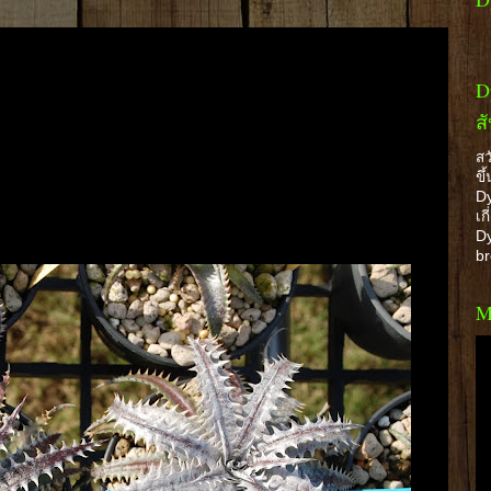
D
ส
สว
ขึ
Dy
เก
Dy
b
M