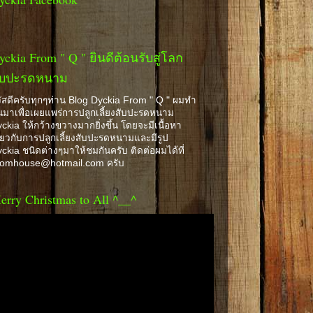
yckia From " Q " ยินดีต้อนรับสู่โลก
ับปะรดหนาม
ัสดีครับทุกๆท่าน Blog Dyckia From " Q " ผมทำ
้นมาเพื่อเผยแพร่การปลูกเลี้ยงสับปะรดหนาม
ckia ให้กว้างขวางมากยิ่งขึ้น โดยจะมีเนื้อหา
ี่ยวกับการปลูกเลี้ยงสับปะรดหนามและมีรูป
ckia ชนิดต่างๆมาให้ชมกันครับ ติดต่อผมได้ที่
romhouse@hotmail.com ครับ
erry Christmas to All ^__^