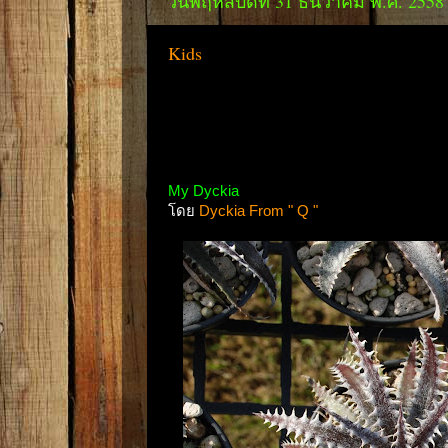
วันพฤหัสบดีที่ 31 ธันวาคม พ.ศ. 2558
Kids
My Dyckia
โดย
Dyckia From " Q "