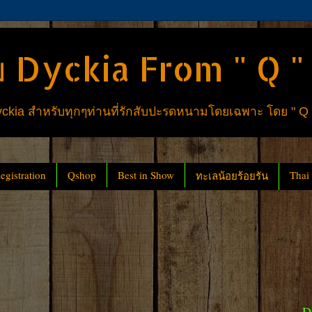
 Dyckia From " Q "
ia สำหรับทุกๆท่านที่รักสับปะรดหนามโดยเฉพาะ โดย " Q
gistration
Qshop
Best in Show
Thai
ทะเลน้อยร้อยรัน
D