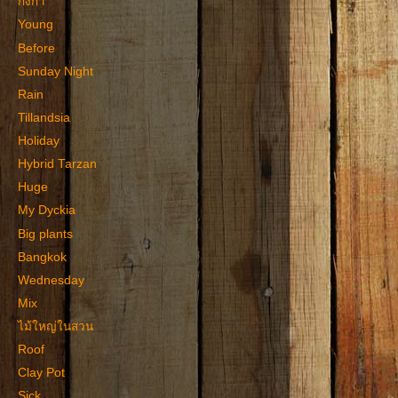
กิ่งก่า
Young
Before
Sunday Night
Rain
Tillandsia
Holiday
Hybrid Tarzan
Huge
My Dyckia
Big plants
Bangkok
Wednesday
Mix
ไม้ใหญ่ในสวน
Roof
Clay Pot
Sick