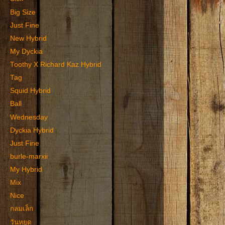
Big Size
Just Fine
New Hybrid
My Dyckia
Toothy X Richard Kaz Hybrid
Tag
Squid Hybrid
Ball
Wednesday
Dyckia Hybrid
Just Fine
burle-marxii
My Hybrid
Mix
Nice
กลมเล็ก
วันหยุด