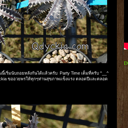
D
ี้เริ่มนับถอยหลังกันได้เเล้วครับ Party Time เต็มที่ครับ ^__^
ckia ขออวยพรให้ทุกๆท่านสุขภาพเเข็งแรง ตลอดปีเเละตลอด