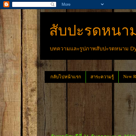
สับปะรดหนาม
บทความและรูปภาพสับปะรดหนาม Dyck
New Re
กลับไปหน้าแรก
สาระความรู้