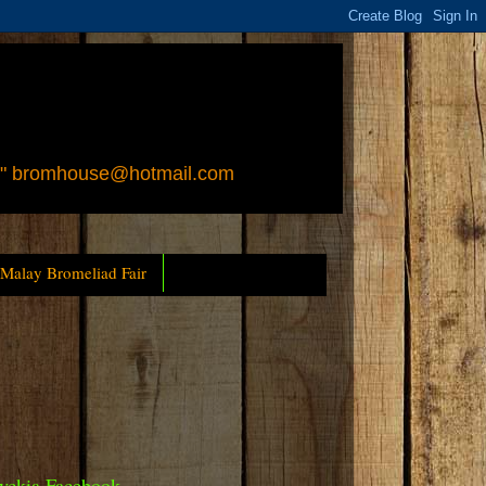
 " bromhouse@hotmail.com
 Malay Bromeliad Fair
yckia Facebook