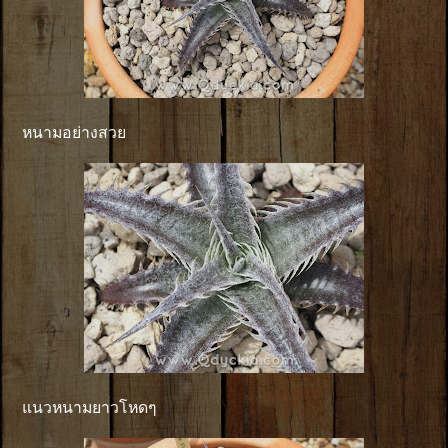
หนามอย่างสวย
แนวหนามยาวโหดๆ