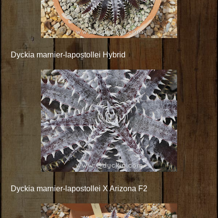
Dyckia marnier-lapostollei Hybrid
Dyckia marnier-lapostollei X Arizona F2