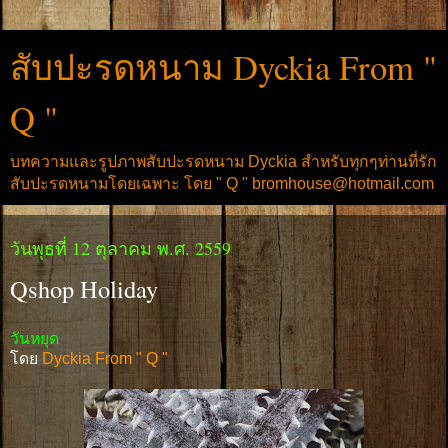
สับปะรดหนาม Dyckia From "
Q "
บทความและรูปภาพสับปะรดหนาม Dyckia สำหรับทุกๆท่านที่รัก
สับปะรดหนามโดยเฉพาะ โดย " Q " bromhouse@hotmail.com
วันพุธที่ 12 ตุลาคม พ.ศ. 2559
Qshop Holiday
วันหยุด
โดย
Dyckia From " Q "