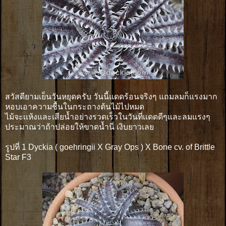
สวัสดียามเย็นวันหยุดครับ วันนี้แดดร้อนจริงๆ แถมลมก็แรงมาก
หอบเอาความชื้นในกระถางต้นไม้ไปหมด
ไม้จะเเห้งและเสียน้ำอย่างรวดเร็วในวันที่เเดดดีๆและลมแรงๆ
ประมาณว่าถ้าปล่อยให้ขาดน้ำนี่ เงิบยาวเลย
รูปที่ 1 Dyckia ( goehringii X Gray Ops ) X Bone cv. of Brittle
Star F3