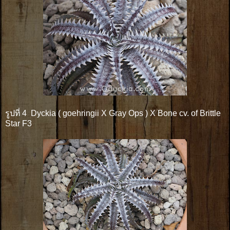
รูปที่ 4 Dyckia ( goehringii X Gray Ops ) X Bone cv. of Brittle
Star F3