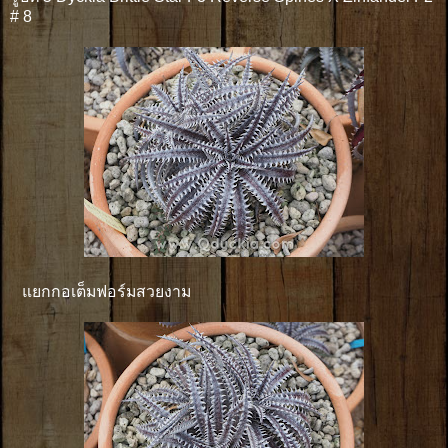
# 8
แยกกอเต็มฟอร์มสวยงาม