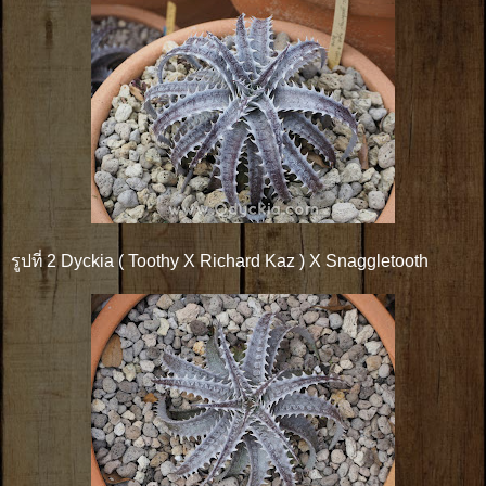
รูปที่ 2 Dyckia ( Toothy X Richard Kaz ) X Snaggletooth