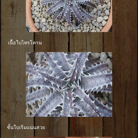
เนื้อใบไทรโครม
ชั้นใบเริ่มแน่นสวย