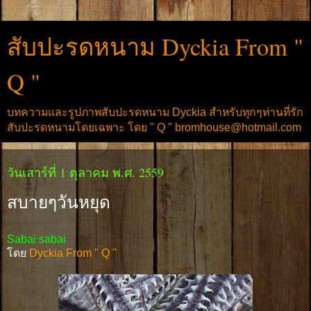
สับปะรดหนาม Dyckia From "
Q "
บทความและรูปภาพสับปะรดหนาม Dyckia สำหรับทุกๆท่านที่รัก
สับปะรดหนามโดยเฉพาะ โดย " Q " bromhouse@hotmail.com
วันเสาร์ที่ 1 ตุลาคม พ.ศ. 2559
สบายๆวันหยุด
Sabai sabai
โดย
Dyckia From " Q "