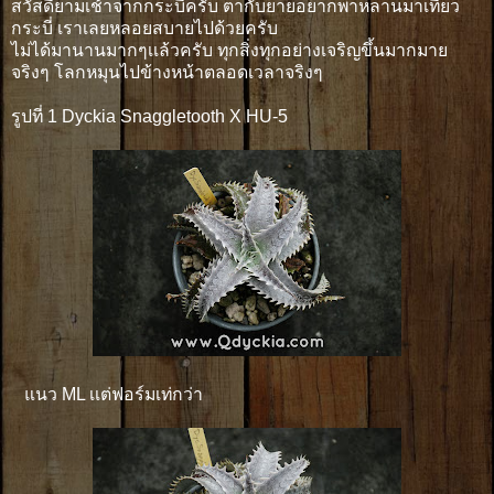
สวัสดียามเช้าจากกระบี่ครับ ตากับยายอยากพาหลานมาเที่ยว
กระบี่ เราเลยหลอยสบายไปด้วยครับ
ไม่ได้มานานมากๆเเล้วครับ ทุกสิ่งทุกอย่างเจริญขึ้นมากมาย
จริงๆ โลกหมุนไปข้างหน้าตลอดเวลาจริงๆ
รูปที่ 1 Dyckia Snaggletooth X HU-5
แนว ML เเต่ฟอร์มเท่กว่า