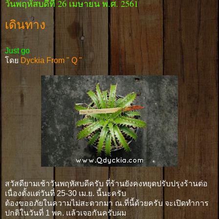
วันพฤหัสบดีที่ 26 เมษายน พ.ศ. 2561
เดินทาง
Just go
โดย
Dyckia From " Q "
สวัสดียามเช้าวันพฤหัสบดีครับ ที่ร้านยังคงหยุดปรับปรุงร้านต่อ
เนื่องตั้งเเต่วันที่ 25-30 เม.ย. นี้นะครับ
ต้องขออภัยในความไม่สะดวกมา ณ.ที่นี้ด้วยครับ จะเปิดทำการ
ปกติในวันที่ 1 พค. เเล้วเจอกันครับผม