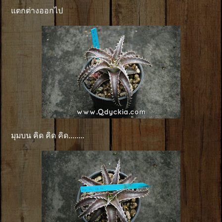
แตกต่างออกไป
มุมบน คิด คิด คิด........