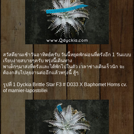
สวัสดียามเช้าวันอาทิตย์ครับ วันนี้หยุดพักผ่อนที่ตรังอีก 1 วันแบบ
เรียบง่ายสบายๆครับ พรุ่งนี้เดินทาง
พาเด็กๆมาส่งที่ตรังเเละได้พักไปในตัว เวลาช่างเดินเร็วนัก จะ
ต้องกลับไปลุยงานต่ออีกเเล้วพรุ่งนี้ สู้ๆ
รูปที่ 1 Dyckia Brittle Star F3 # D033 X Baphomet Horns cv.
of marnier-lapostollei