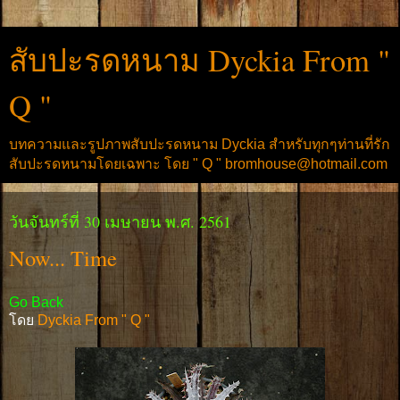
สับปะรดหนาม Dyckia From "
Q "
บทความและรูปภาพสับปะรดหนาม Dyckia สำหรับทุกๆท่านที่รัก
สับปะรดหนามโดยเฉพาะ โดย " Q " bromhouse@hotmail.com
วันจันทร์ที่ 30 เมษายน พ.ศ. 2561
Now... Time
Go Back
โดย
Dyckia From " Q "