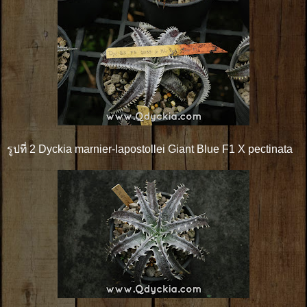
รูปที่ 2 Dyckia marnier-lapostollei Giant Blue F1 X pectinata