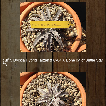
รูปที่ 5 Dyckia Hybrid Tarzan # Q-04 X Bone cv. of Brittle Star
F3