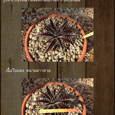
เนื้อใบแดง หนามยาวสวย