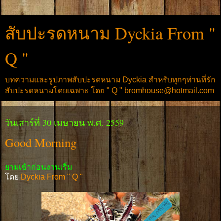
สับปะรดหนาม Dyckia From "
Q "
บทความและรูปภาพสับปะรดหนาม Dyckia สำหรับทุกๆท่านที่รัก
สับปะรดหนามโดยเฉพาะ โดย " Q " bromhouse@hotmail.com
วันเสาร์ที่ 30 เมษายน พ.ศ. 2559
Good Morning
ยามเช้าก่อนงานเริ่ม
โดย
Dyckia From " Q "