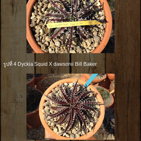
รูปที่ 4 Dyckia Squid X dawsonii Bill Baker