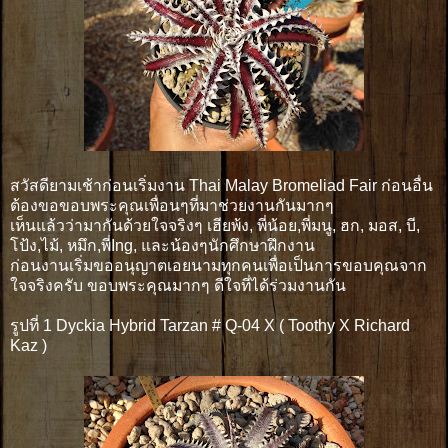
สวัสดียามเช้าก่อนเริ่มงาน Thai Malay Bromeliad Fair ก่อนอื่น
ต้องขอขอบพระคุณเพื่อนๆที่มาช่วยงานกันมากๆ
เห็นแล้วว่ามากันด้วยใจจริงๆ เฮียพ้ง, พี่น้อย,พี่มนู, ฮก, มอส, บี,
โป้ง,ไม้, หมึก,พี่Ing, และน้องๆนักศึกษาฝึกงาน
ก่อนงานเริ่มขออนุญาตเอยนามทุกคนเพื่อเป็นการขอบคุณจาก
ใจจริงครับ ขอบพระคุณมากๆ ดีใจที่ได้ร่วมงานกัน
รูปที่ 1 Dyckia Hybrid Tarzan # Q-04 X ( Toothy X Richard
Kaz )