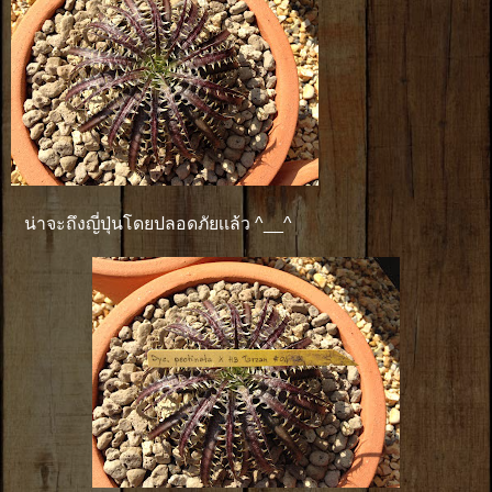
น่าจะถึงญี่ปุ่นโดยปลอดภัยเเล้ว ^__^