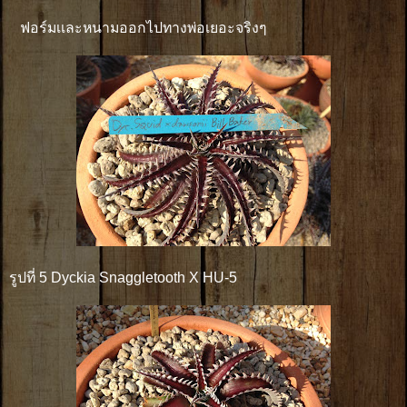
ฟอร์มเเละหนามออกไปทางพ่อเยอะจริงๆ
รูปที่ 5 Dyckia Snaggletooth X HU-5