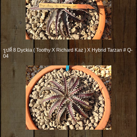
รูปที่ 8 Dyckia ( Toothy X Richard Kaz ) X Hybrid Tarzan # Q-
04