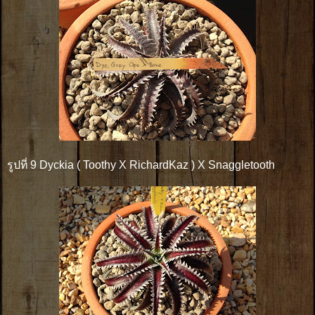
รูปที่ 9 Dyckia ( Toothy X RichardKaz ) X Snaggletooth