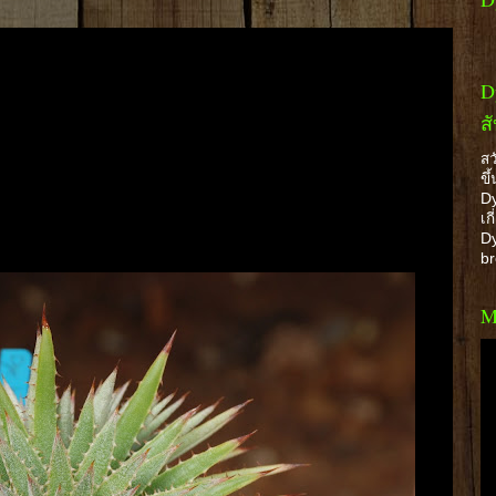
D
ส
สว
ขึ
Dy
เก
Dy
b
M