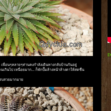
D
เพื่อนๆหลายๆท่านคงกำลังเดินทางกลับบ้านกันอยู่
เกินไป เหนื่อยมาก... ก็พักปั๊มล้างหน้าล้างตาให้สดชื่น
่างครบสวยมากมาย