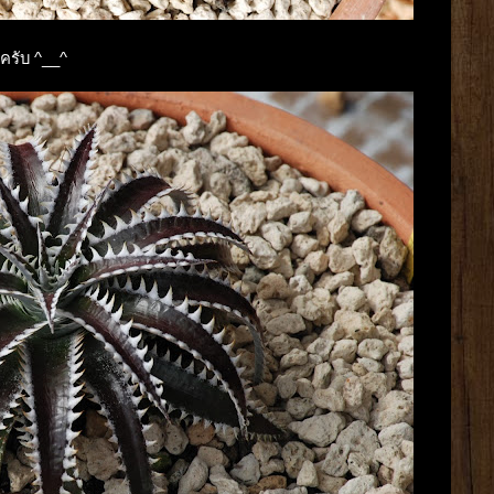
ครับ ^__^