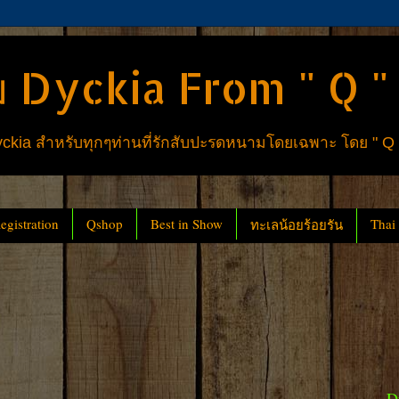
 Dyckia From " Q "
ia สำหรับทุกๆท่านที่รักสับปะรดหนามโดยเฉพาะ โดย " Q
gistration
Qshop
Best in Show
Thai
ทะเลน้อยร้อยรัน
D