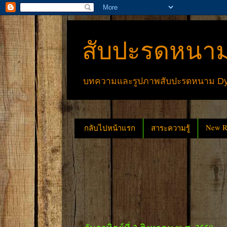
สับปะรดหนาม
บทความและรูปภาพสับปะรดหนาม Dyck
New Re
กลับไปหน้าแรก
สาระความรู้