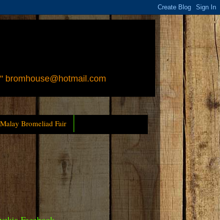
 " bromhouse@hotmail.com
 Malay Bromeliad Fair
yckia Facebook