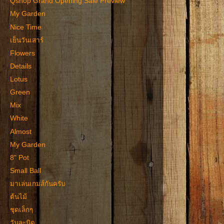
Qshop Grand Opening Sale Preview
My Garden
Nice Time
เย็นวันเสาร์
Flowers
Details
Lotus
Green
Mix
White
Almost
My Garden
8" Pot
Small Ball
มาเล่นเกมส์กันครับ
ต้นไม้
ชุดเล็กๆ
วันละนิด