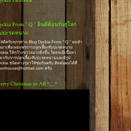
yckia From " Q " ยินดีต้อนรับสู่โลก
ับปะรดหนาม
ัสดีครับทุกๆท่าน Blog Dyckia From " Q " ผมทำ
้นมาเพื่อเผยแพร่การปลูกเลี้ยงสับปะรดหนาม
ckia ให้กว้างขวางมากยิ่งขึ้น โดยจะมีเนื้อหา
ี่ยวกับการปลูกเลี้ยงสับปะรดหนามและมีรูป
ckia ชนิดต่างๆมาให้ชมกันครับ ติดต่อผมได้ที่
romhouse@hotmail.com ครับ
erry Christmas to All ^__^