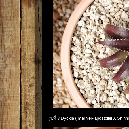
รูปที่ 3 Dyckia ( marnier-lapostollei X Shinn