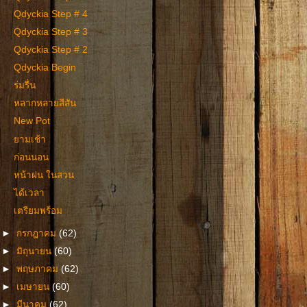
Qdyckia Step # 4
Qdyckia Step # 3
Qdyckia Step # 2
Qdyckia Begin
ร่มรื่น
หลากหลายสีสัน
New Pot
ยามเช้า
ก่อนนอน
หน้าฝน ในสวน
ได้เวลา
เตรียมพร้อม
►
กรกฎาคม
(62)
►
มิถุนายน
(60)
►
พฤษภาคม
(62)
►
เมษายน
(60)
►
มีนาคม
(62)