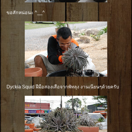
ขอสักหน่อนะ ^__^
Dyckia Squid ฝีมือสองเสือจากพัทลุง งานเนียนๆด้วยครับ