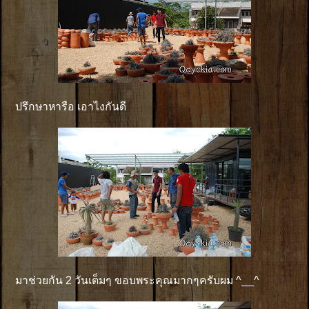
ปรึกษาหารือ เอาไงกันดี
มาช่วยกัน 2 วันเต็มๆ ขอบพระคุณมากๆครับผม ^__^