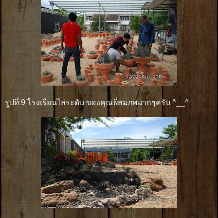
รูปที่ 9 โรงเรือนไล่ระดับ ของคุณพี่สมภพมากๆครับ ^__^