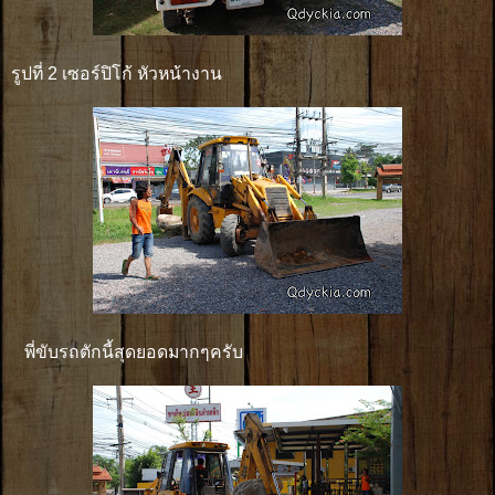
รูปที่ 2 เซอร์ปิโก้ หัวหน้างาน
พี่ขับรถตักนี้สุดยอดมากๆครับ