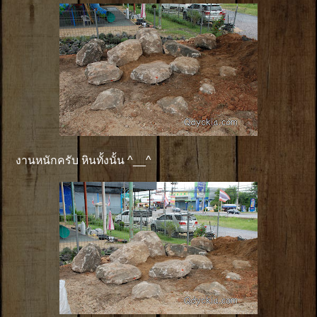
งานหนักครับ หินทั้งนั้น ^__^