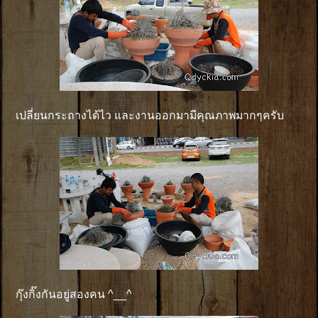
เปลี่ยนกระถางได้ไว และงานออกมามีคุณภาพมากๆครับ
กุ๊งกิ๊งกันอยู่สองคน ^__^