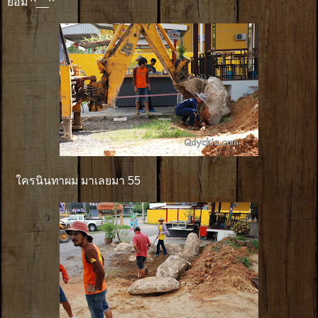
ยอม ^__^
ใครนินทาผม มาเลยมา 55