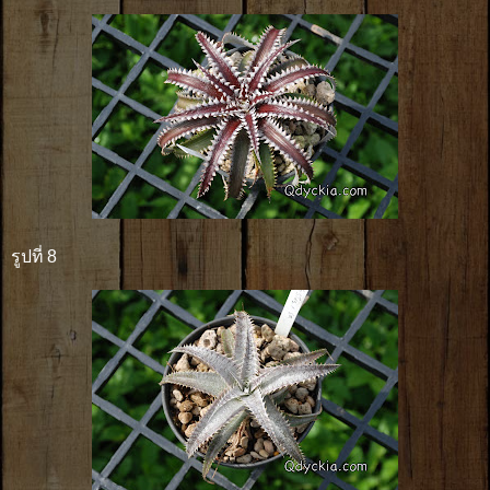
รูปที่ 8