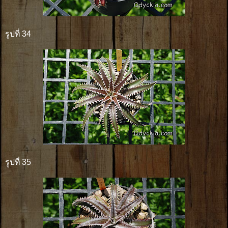
รูปที่ 34
รูปที่ 35