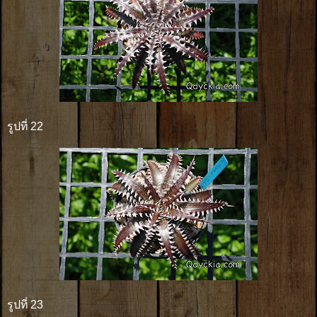
รูปที่ 22
รูปที่ 23