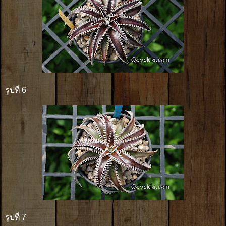
รูปที่ 6
รูปที่ 7