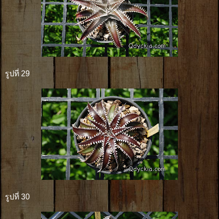
รูปที่ 29
รูปที่ 30