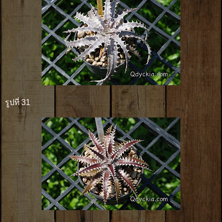
รูปที่ 31