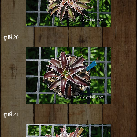
รูปที่ 20
รูปที่ 21