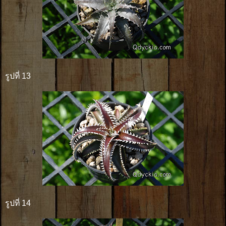
รูปที่ 13
รูปที่ 14