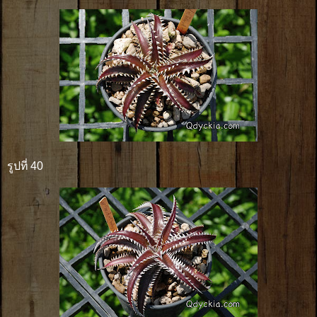
รูปที่ 40