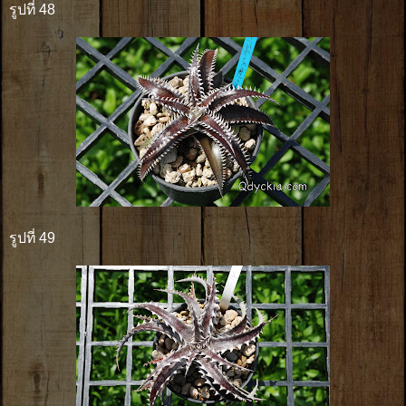
รูปที่ 48
รูปที่ 49