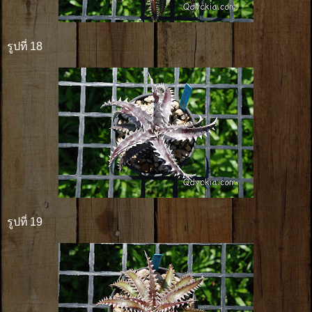
รูปที่ 18
รูปที่ 19