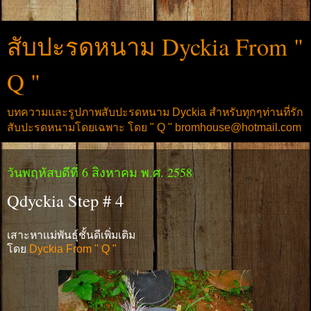
สับปะรดหนาม Dyckia From "
Q "
บทความและรูปภาพสับปะรดหนาม Dyckia สำหรับทุกๆท่านที่รัก
สับปะรดหนามโดยเฉพาะ โดย " Q " bromhouse@hotmail.com
วันพฤหัสบดีที่ 6 สิงหาคม พ.ศ. 2558
Qdyckia Step # 4
เสาะหาเเม่พันธุ์ชั้นดีเพิ่มเติม
โดย
Dyckia From " Q "