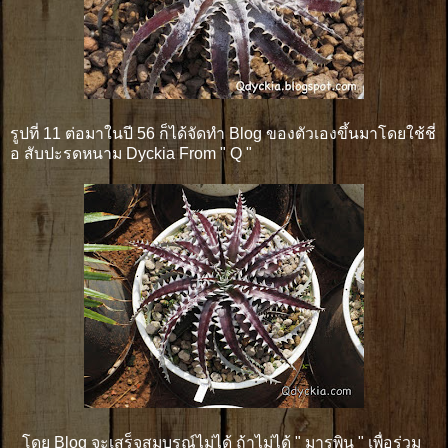
รูปที่ 11 ต่อมาในปี 56 ก็ได้จัดทำ Blog ของตัวเองขึ้นมาโดยใช้ชี่
อ สับปะรดหนาม Dyckia From " Q "
โดย Blog จะเสร็จสมบูรณ์ไม่ได้ ถ้าไม่ได้ " มารพิน " เพื่อร่วม