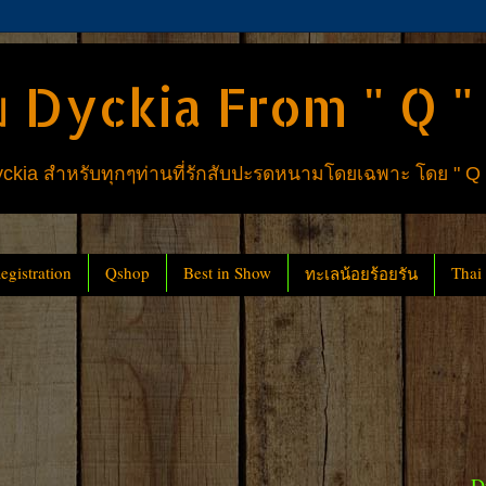
 Dyckia From " Q "
ia สำหรับทุกๆท่านที่รักสับปะรดหนามโดยเฉพาะ โดย " Q
gistration
Qshop
Best in Show
Thai
ทะเลน้อยร้อยรัน
D