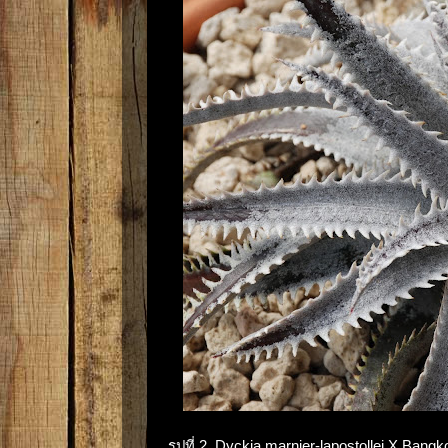
รูปที่ 2 Dyckia marnier-lapostollei X Ban