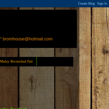
 " bromhouse@hotmail.com
 Malay Bromeliad Fair
yckia Facebook