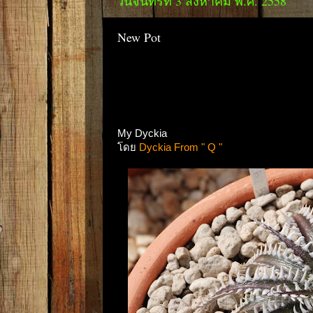
วันจันทร์ที่ 3 สิงหาคม พ.ศ. 2558
New Pot
My Dyckia
โดย
Dyckia From " Q "