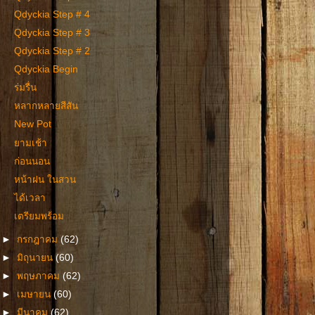
Qdyckia Step # 4
Qdyckia Step # 3
Qdyckia Step # 2
Qdyckia Begin
ร่มรื่น
หลากหลายสีสัน
New Pot
ยามเช้า
ก่อนนอน
หน้าฝน ในสวน
ได้เวลา
เตรียมพร้อม
►
กรกฎาคม
(62)
►
มิถุนายน
(60)
►
พฤษภาคม
(62)
►
เมษายน
(60)
►
มีนาคม
(62)