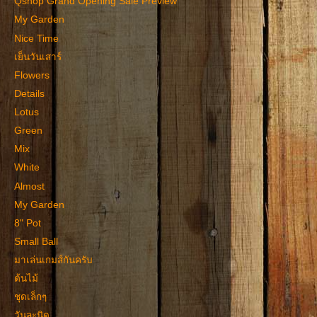
Qshop Grand Opening Sale Preview
My Garden
Nice Time
เย็นวันเสาร์
Flowers
Details
Lotus
Green
Mix
White
Almost
My Garden
8" Pot
Small Ball
มาเล่นเกมส์กันครับ
ต้นไม้
ชุดเล็กๆ
วันละนิด