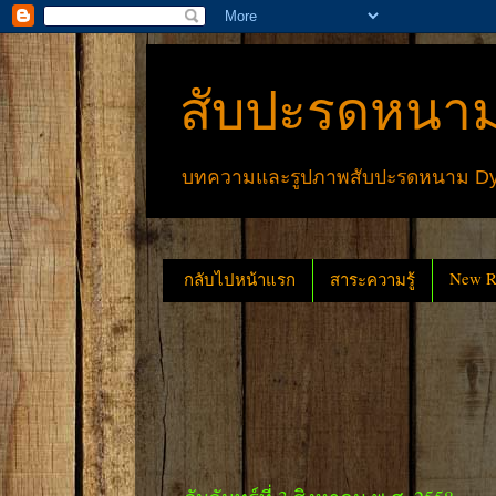
สับปะรดหนาม
บทความและรูปภาพสับปะรดหนาม Dyck
New Re
กลับไปหน้าแรก
สาระความรู้