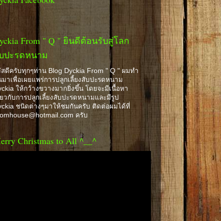
yckia From " Q " ยินดีต้อนรับสู่โลก
ับปะรดหนาม
ัสดีครับทุกๆท่าน Blog Dyckia From " Q " ผมทำ
้นมาเพื่อเผยแพร่การปลูกเลี้ยงสับปะรดหนาม
ckia ให้กว้างขวางมากยิ่งขึ้น โดยจะมีเนื้อหา
ี่ยวกับการปลูกเลี้ยงสับปะรดหนามและมีรูป
ckia ชนิดต่างๆมาให้ชมกันครับ ติดต่อผมได้ที่
romhouse@hotmail.com ครับ
erry Christmas to All ^__^