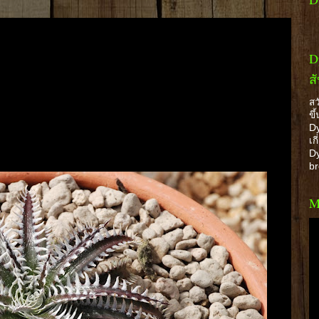
D
ส
สว
ขึ
Dy
เก
Dy
b
M