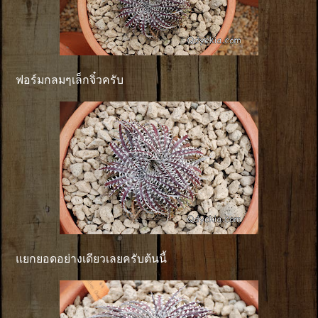
ฟอร์มกลมๆเล็กจิ๋วครับ
แยกยอดอย่างเดียวเลยครับต้นนี้