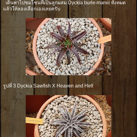
เดินพาไปชมโซนที่เป็นลูกผสม Dyckia burle-marxii ทั้งหมด
แล้วให้ลองเลือกเองเลยครับ
รูปที่ 3 Dyckia Sawfish X Heaven and Hell