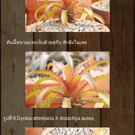
ต้นนี้หนามแทงเจ็บด้วยครับ หักฝังในเลย
รูปที่ 9 Dyckia sthreliana X distachya aurea