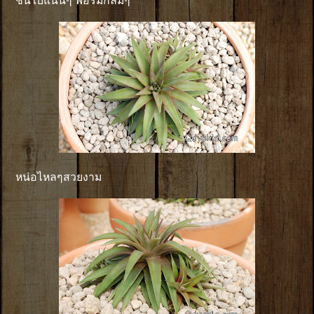
ชั้นใบแน่นๆ ฟอร์มกลมๆ
หน่อไหลๆสวยงาม