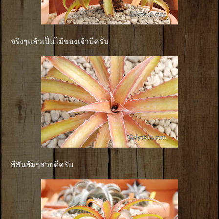
จริงๆแล้วเป็นไม้ของเจ้าบีครับ
สีสันส้มๆสวยดีครับ