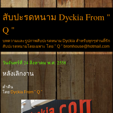
สับปะรดหนาม Dyckia From "
Q "
บทความและรูปภาพสับปะรดหนาม Dyckia สำหรับทุกๆท่านที่รัก
สับปะรดหนามโดยเฉพาะ โดย " Q " bromhouse@hotmail.com
วันจันทร์ที่ 24 สิงหาคม พ.ศ. 2558
หลังเลิกงาน
ค่ำคืน
โดย
Dyckia From " Q "