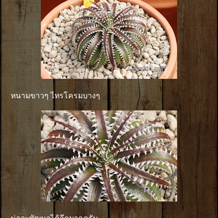
หนามขาวๆ ไทรโครมบางๆ