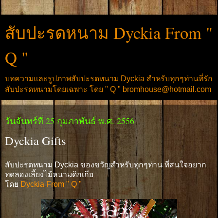
สับปะรดหนาม Dyckia From "
Q "
บทความและรูปภาพสับปะรดหนาม Dyckia สำหรับทุกๆท่านที่รัก
สับปะรดหนามโดยเฉพาะ โดย " Q " bromhouse@hotmail.com
วันจันทร์ที่ 25 กุมภาพันธ์ พ.ศ. 2556
Dyckia Gifts
สับปะรดหนาม Dyckia ของขวัญสำหรับทุกๆท่าน ที่สนใจอยาก
ทดลองเลี้ยงไม้หนามดิกเกีย
โดย
Dyckia From " Q "