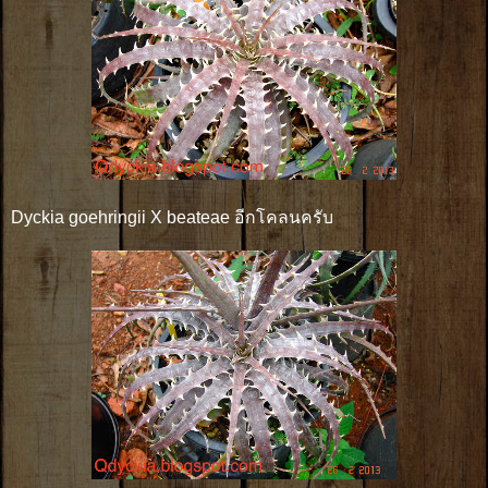
Dyckia goehringii X beateae อีกโคลนครับ