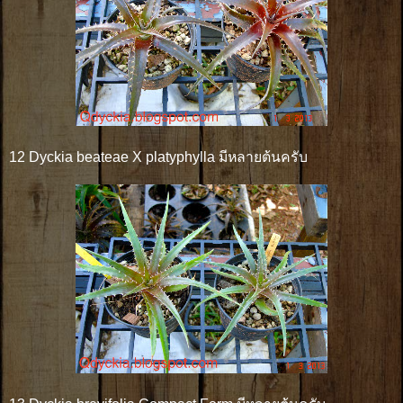
12 Dyckia beateae X platyphylla มีหลายต้นครับ