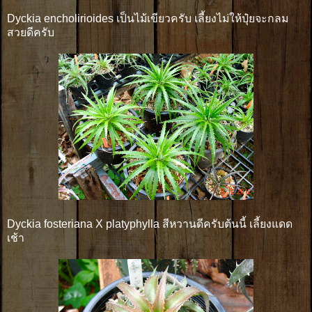
Dyckia encholirioides เป็นไม้เขียวครับ เลี้ยงไม่ให้ปุ๋ยจะกลม
สวยดีครับ
Dyckia fosteriana X platyphylla สีหวานดีครับต้นนี้ เลี้ยงแดด
เช้า