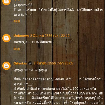
@ คุณอุษณีย์
รับทราบครับผม ยังไงแจ้งที่อยู่ในการจัดส่ง มาให้ผมทราบด้วย
นะครับ ^__^
ตอบ
Unknown
2 มีนาคม 2556 เวลา 22:12
ขอรับ9, 10, 11 ยังมีมั้ยครับ
ตอบ
Qdyckia
2 มีนาคม 2556 เวลา 23:05
@@@ ทุกๆท่าน @@@
ชี้แจ้งเรื่องค่าจัดส่งของขวัญนิดนึงนะครับ จะได้สบายใจกัน
ทุกๆฝ่าย ^__^
ค่าจัดส่ง ปกติแล้วรวมกล่องด้วยจะไม่เกิน 100 บาทนะครับ
ส่วนที่เกินมา 100 บาท ตรงนี้ผม นำไปซื้อวัสดุปลูก กระถาง ปุ๋ย
ป้ายชื่อ เพื่อจัดเตรียมไม้ไว้แจกของขวัญให้เพื่อนๆต่อๆไปใน
อนาคตครับ ส่วนเงินที่เหลือจากการซื้อวัสดุปลูกแล้ว ผมจะเก็บ