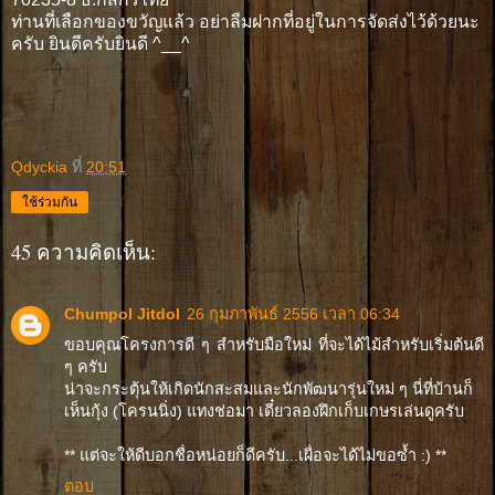
ท่านที่เลือกของขวัญแล้ว อย่าลืมฝากที่อยู่ในการจัดส่งไว้ด้วยนะ
ครับ ยินดีครับยินดี ^__^
Qdyckia
ที่
20:51
ใช้ร่วมกัน
45 ความคิดเห็น:
Chumpol Jitdol
26 กุมภาพันธ์ 2556 เวลา 06:34
ขอบคุณโครงการดี ๆ สำหรับมือใหม่ ที่จะได้ไม้สำหรับเริ่มต้นดี
ๆ ครับ
น่าจะกระตุ้นให้เกิดนักสะสมและนักพัฒนารุ่นใหม่ ๆ นี่ที่บ้านก็
เห็นกุ้ง (โครนนิ่ง) แทงช่อมา เดี๋ยวลองฝึกเก็บเกษรเล่นดูครับ
** แต่จะให้ดีบอกชื่อหน่อยก็ดีครับ...เผื่อจะได้ไม่ขอซ้ำ :) **
ตอบ