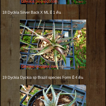
18 Dyckia Silver Back X ML มี 1 ต้น
19 Dyckia Dyckia sp Brazil species Form มี 4 ต้น