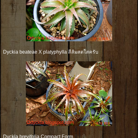
Dyckia beateae X platyphylla สีส้มสดใสครับ
Dyckia brevifolia Compact Form