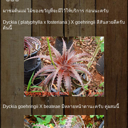
มาชมต้นแม่ ไม้ของขวัญที่จะมีไว้ให้บริการ ก่อนนะครับ
Dyckia ( platyphylla x fosteriana ) X goehringii สีสันสวยดีครับ
ต้นนี้
Dyckia goehringii X beateae มีหลายหน้าตานะครับ คู่ผสมนี้