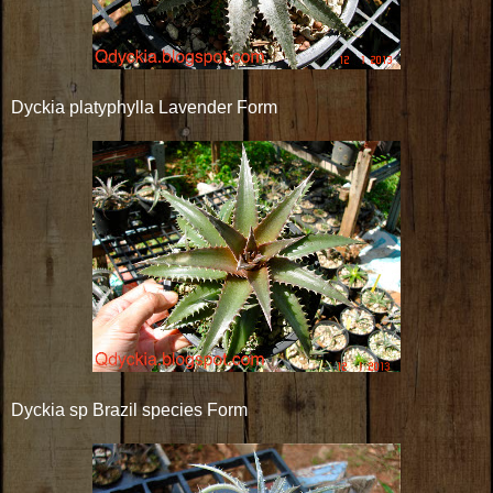
Dyckia platyphylla Lavender Form
Dyckia sp Brazil species Form