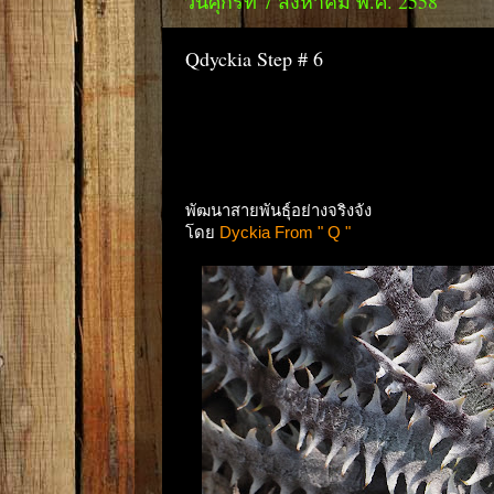
วันศุกร์ที่ 7 สิงหาคม พ.ศ. 2558
Qdyckia Step # 6
พัฒนาสายพันธุ์อย่างจริงจัง
โดย
Dyckia From " Q "