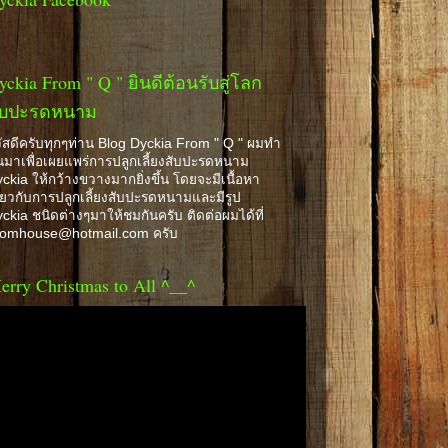
yckia From " Q " ยินดีต้อนรับสู่โลก
ับปะรดหนาม
ัสดีครับทุกๆท่าน Blog Dyckia From " Q " ผมทำ
้นมาเพื่อเผยแพร่การปลูกเลี้ยงสับปะรดหนาม
ckia ให้กว้างขวางมากยิ่งขึ้น โดยจะมีเนื้อหา
ี่ยวกับการปลูกเลี้ยงสับปะรดหนามและมีรูป
ckia ชนิดต่างๆมาให้ชมกันครับ ติดต่อผมได้ที่
romhouse@hotmail.com ครับ
erry Christmas to All ^__^