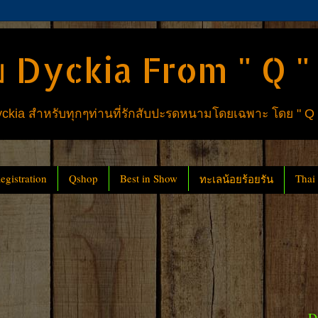
 Dyckia From " Q "
ia สำหรับทุกๆท่านที่รักสับปะรดหนามโดยเฉพาะ โดย " Q
gistration
Qshop
Best in Show
Thai
ทะเลน้อยร้อยรัน
D