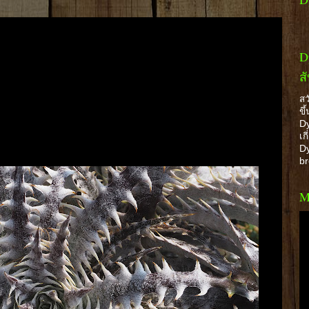
D
ส
สว
ขึ
Dy
เก
Dy
b
M