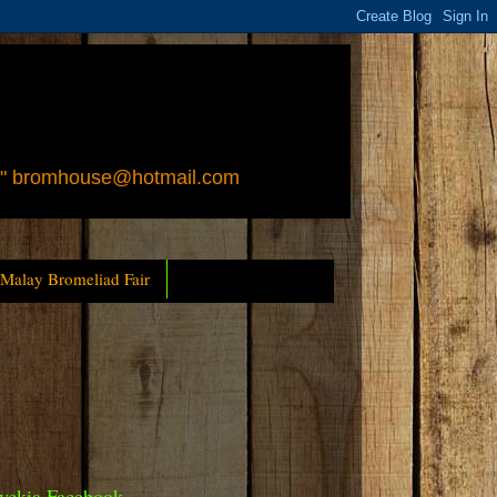
 " bromhouse@hotmail.com
 Malay Bromeliad Fair
yckia Facebook