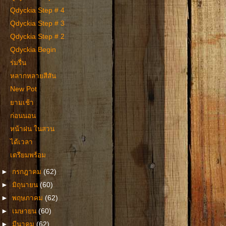
Qdyckia Step # 4
Qdyckia Step # 3
Qdyckia Step # 2
Qdyckia Begin
ร่มรื่น
หลากหลายสีสัน
New Pot
ยามเช้า
ก่อนนอน
หน้าฝน ในสวน
ได้เวลา
เตรียมพร้อม
►
กรกฎาคม
(62)
►
มิถุนายน
(60)
►
พฤษภาคม
(62)
►
เมษายน
(60)
►
มีนาคม
(62)