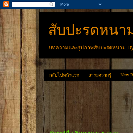
สับปะรดหนาม
บทความและรูปภาพสับปะรดหนาม Dyck
New Re
กลับไปหน้าแรก
สาระความรู้