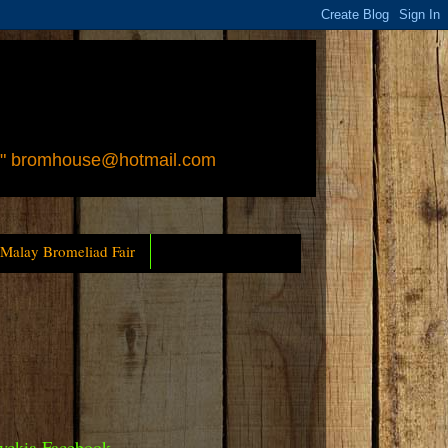
 " bromhouse@hotmail.com
 Malay Bromeliad Fair
yckia Facebook