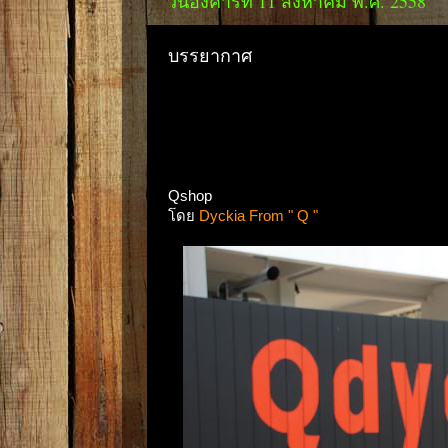
วันอังคารที่ 11 สิงหาคม พ.ศ. 2558
บรรยากาศ
Qshop
โดย
Dyckia From " Q "