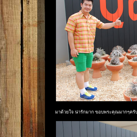
มาด้วยใจ น่ารักมาก ขอบพระคุณมากๆครั