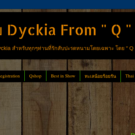
 Dyckia From " Q "
ia สำหรับทุกๆท่านที่รักสับปะรดหนามโดยเฉพาะ โดย " Q
gistration
Qshop
Best in Show
Thai
ทะเลน้อยร้อยรัน
D