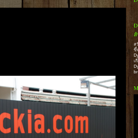
D
ส
สว
ขึ
Dy
เก
Dy
b
M