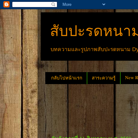
สับปะรดหนาม
บทความและรูปภาพสับปะรดหนาม Dyck
New Re
กลับไปหน้าแรก
สาระความรู้