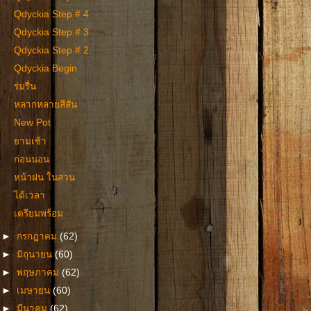
Qdyckia Step # 4
Qdyckia Step # 3
Qdyckia Step # 2
Qdyckia Begin
ร่มรื่น
หลากหลายสีสัน
New Pot
ยามเช้า
ก่อนนอน
หน้าฝน ในสวน
ได้เวลา
เตรียมพร้อม
►
กรกฎาคม
(62)
►
มิถุนายน
(60)
►
พฤษภาคม
(62)
►
เมษายน
(60)
►
มีนาคม
(62)