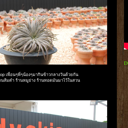
D
 เพื่อนๆพี่ๆน้องๆมากินข้าวกลางวันด้วยกัน
านส้มตำ ร้านหมูย่าง ร้านทอดมันมาไว้ในสวน