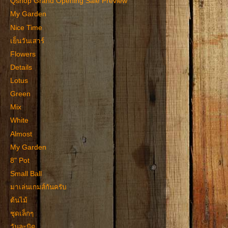
Qshop Grand Opening Sale Preview
My Garden
Nice Time
เย็นวันเสาร์
Flowers
Details
Lotus
Green
Mix
White
Almost
My Garden
8" Pot
Small Ball
มาเล่นเกมส์กันครับ
ต้นไม้
ชุดเล็กๆ
วันละนิด