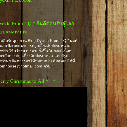
yckia From " Q " ยินดีต้อนรับสู่โลก
ับปะรดหนาม
ัสดีครับทุกๆท่าน Blog Dyckia From " Q " ผมทำ
้นมาเพื่อเผยแพร่การปลูกเลี้ยงสับปะรดหนาม
ckia ให้กว้างขวางมากยิ่งขึ้น โดยจะมีเนื้อหา
ี่ยวกับการปลูกเลี้ยงสับปะรดหนามและมีรูป
ckia ชนิดต่างๆมาให้ชมกันครับ ติดต่อผมได้ที่
romhouse@hotmail.com ครับ
erry Christmas to All ^__^