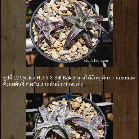
รูปที่ 12 Dyckia HU-5 X Bill Baker หางไม้อีกคู่ ต้นขาวแยกยอด
ตั้งแต่ต้นจิ๋วๆครับ ส่วนต้นเล็กน่าจะเด็ด