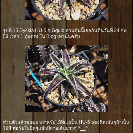
รูปที่ 15 Dyckia HU-5 X Squid ส่วนต้นนี้เจอกันคืนวันที่ 24 กพ.
58 เวลา 1 ทุ่มตรง ใน Blog เท่านั้นครับ
ส่วนตัวแล้วชอบมากๆครับไม้ที่แม่เป็น HU-5 ลองคิดเล่นๆถ้าเป็น
ไม้สี ฟอร์มใบบิดๆแล้วมีลายเส้นยาวๆ ^__^