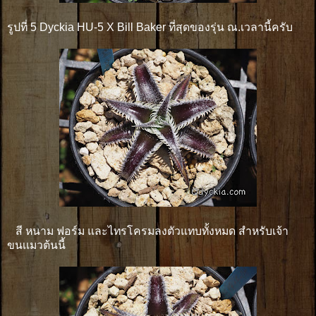
รูปที่ 5 Dyckia HU-5 X Bill Baker ที่สุดของรุ่น ณ.เวลานี้ครับ
สี หนาม ฟอร์ม และไทรโครมลงตัวแทบทั้งหมด สำหรับเจ้า
ขนเเมวต้นนี้