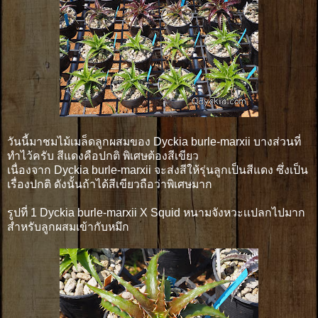
วันนี้มาชมไม้เมล็ดลูกผสมของ Dyckia burle-marxii บางส่วนที่
ทำไว้ครับ สีแดงคือปกติ พิเศษต้องสีเขียว
เนื่องจาก Dyckia burle-marxii จะส่งสีให้รุ่นลูกเป็นสีแดง ซึ่งเป็น
เรื่องปกติ ดังนั้นถ้าได้สีเขียวถือว่าพิเศษมาก
รูปที่ 1 Dyckia burle-marxii X Squid หนามจังหวะเเปลกไปมาก
สำหรับลูกผสมเข้ากับหมึก