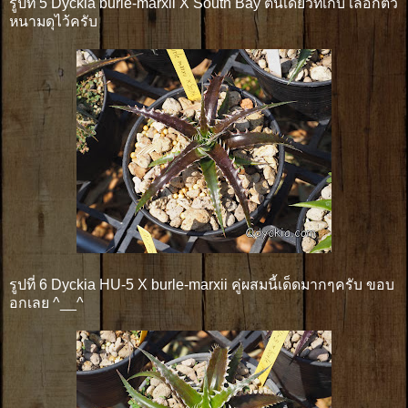
รูปที่ 5 Dyckia burle-marxii X South Bay ต้นเดียวที่เก็บ เลือกตัว
หนามดุไว้ครับ
รูปที่ 6 Dyckia HU-5 X burle-marxii คู่ผสมนี้เด็ดมากๆครับ ขอบ
อกเลย ^__^