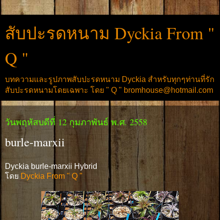
สับปะรดหนาม Dyckia From "
Q "
บทความและรูปภาพสับปะรดหนาม Dyckia สำหรับทุกๆท่านที่รัก
สับปะรดหนามโดยเฉพาะ โดย " Q " bromhouse@hotmail.com
วันพฤหัสบดีที่ 12 กุมภาพันธ์ พ.ศ. 2558
burle-marxii
Dyckia burle-marxii Hybrid
โดย
Dyckia From " Q "