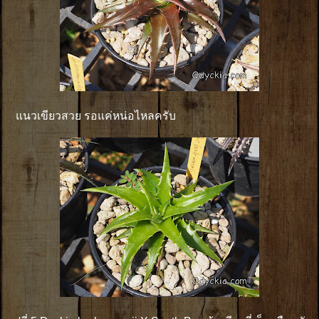
แนวเขียวสวย รอแค่หน่อไหลครับ