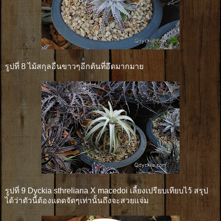
รูปที่ 8 ไม้สกุลอื่นขาวๆอีกต้นที่อึดมากมาย
รูปที่ 9 Dyckia sthreliana X macedoi เลี้ยงเปรียบเทียบไว้ สรุป
ได้ว่าตัวนี้ต้องแดดจัดๆเท่านั้นถึงจะสวยแจ่ม