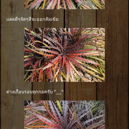
แดดดีๆจัดๆสีจะออกส้มเข้ม
ด่างเกือบรอบทุกกอครับ ^__^