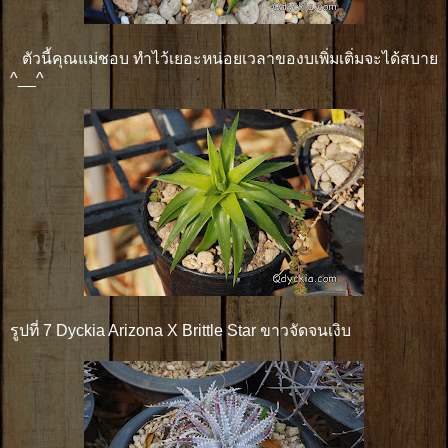
ตัวนี้คุณแม่ชอบ ทำไว้เยอะหน่อยเวลาของบเพิ่มเติ่มจะได้สบาย
^__^
รูปที่ 7 Dyckia Arizona X Brittle Star ขาวจัดจนเงิบ