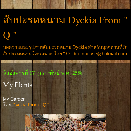
สับปะรดหนาม Dyckia From "
Q "
บทความและรูปภาพสับปะรดหนาม Dyckia สำหรับทุกๆท่านที่รัก
สับปะรดหนามโดยเฉพาะ โดย " Q " bromhouse@hotmail.com
วันอังคารที่ 17 กุมภาพันธ์ พ.ศ. 2558
My Plants
My Garden
โดย
Dyckia From " Q "