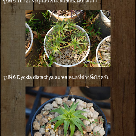
รูปที่ 5 ไม้กอตระกูลอื่นเริ่มจะเเยกยอดบ้างแล้ว
รูปที่ 6 Dyckia distachya aurea หน่อที่ชำๆทิ้งไว้ครับ