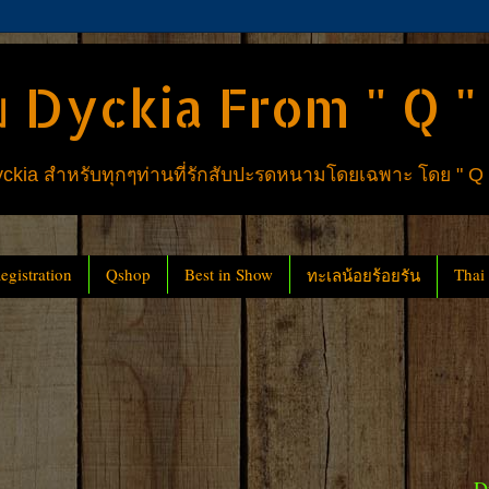
 Dyckia From " Q "
ia สำหรับทุกๆท่านที่รักสับปะรดหนามโดยเฉพาะ โดย " Q
gistration
Qshop
Best in Show
Thai
ทะเลน้อยร้อยรัน
D