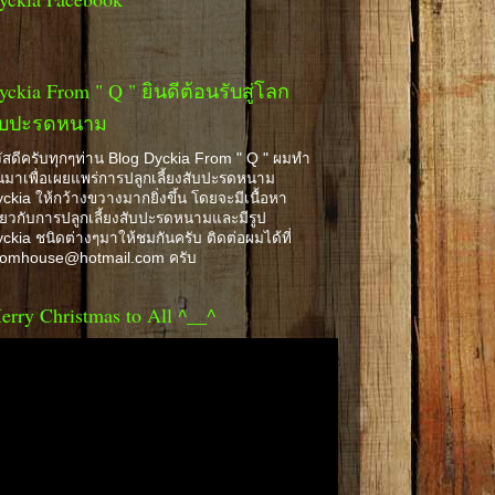
yckia From " Q " ยินดีต้อนรับสู่โลก
ับปะรดหนาม
ัสดีครับทุกๆท่าน Blog Dyckia From " Q " ผมทำ
้นมาเพื่อเผยแพร่การปลูกเลี้ยงสับปะรดหนาม
ckia ให้กว้างขวางมากยิ่งขึ้น โดยจะมีเนื้อหา
ี่ยวกับการปลูกเลี้ยงสับปะรดหนามและมีรูป
ckia ชนิดต่างๆมาให้ชมกันครับ ติดต่อผมได้ที่
romhouse@hotmail.com ครับ
erry Christmas to All ^__^