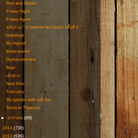
Red and Green
Friday Night
Friday Again
ฉบับรวม " งานพฤกษาตะวันออก ครั้งที่ 9 "
hebdingii
My Hybrid
burle-marxii
Dyckia delicata
Bear
เด็กอ่าง
Nice Kids
February
My garden with full sun.
Snow in Thailand
►
มกราคม
(68)
►
2014
(738)
►
2013
(696)