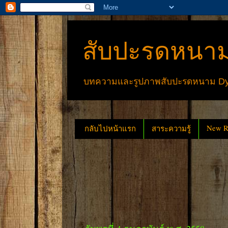
สับปะรดหนาม
บทความและรูปภาพสับปะรดหนาม Dyck
New Re
กลับไปหน้าแรก
สาระความรู้