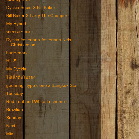
Dyckia Squid X Bill Baker
Bill Baker X Larry The Chopper
My Hybrid
ทายาทเขาแกะ
Dyckia fosteriana-fosteriana Nels
Christianson
burle-marxii
HU-5
My Dyckia
ไม้เล็กต้นโปรดๆ
goehringii type clone x Bangkok Star
Tuesday
Red Leaf and White Trichome
Brazilian
Sunday
Next
Mix