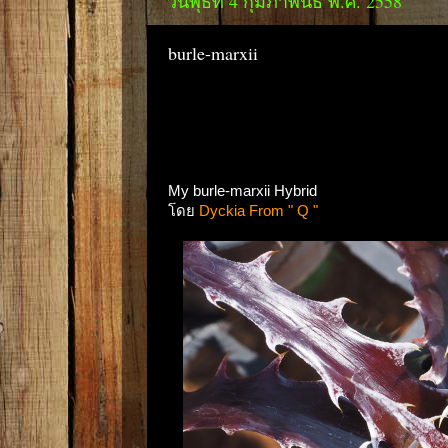
วันพุธที่ 4 กุมภาพันธ์ พ.ศ. 2558
burle-marxii
My burle-marxii Hybrid
โดย
Dyckia From " Q "