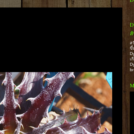
D
ส
สว
ขึ
Dy
เก
Dy
b
M