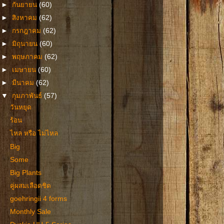
►
กันยายน
(60)
►
สิงหาคม
(62)
►
กรกฎาคม
(62)
►
มิถุนายน
(60)
►
พฤษภาคม
(62)
►
เมษายน
(60)
►
มีนาคม
(62)
▼
กุมภาพันธ์
(57)
วันหยุด
ร้อน
ไหล หรือ ไม่ไหล
Big
Some
Big Plants
คู่ผสมเลือดชิด
goehringii 4 forms
Monthly Sale