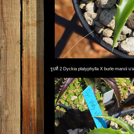
รูปที่ 2 Dyckia platyphylla X burle-marxii แ