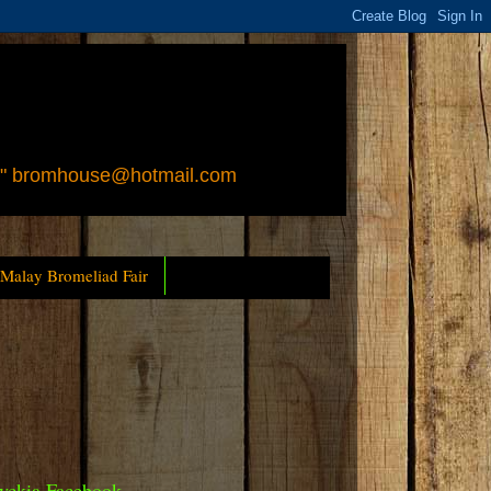
 " bromhouse@hotmail.com
 Malay Bromeliad Fair
yckia Facebook