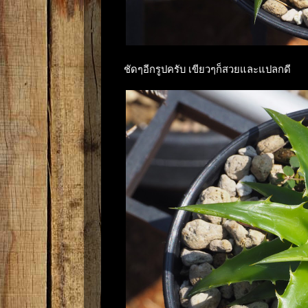
ชัดๆอีกรูปครับ เขียวๆก็สวยและแปลกดี